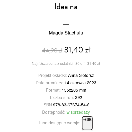
Idealna
Magda Stachula
31,40 zł
44,90 zł
Najniższa cena z ostatnich 30 dni: 31,40 zł
Projekt okładki:
Anna Slotorsz
Data premiery:
14 czerwca 2023
Format:
135x205 mm
Liczba stron:
392
ISBN
978-83-67674-54-6
Dostępność:
w sprzedaży
Inne dostępne wersje: