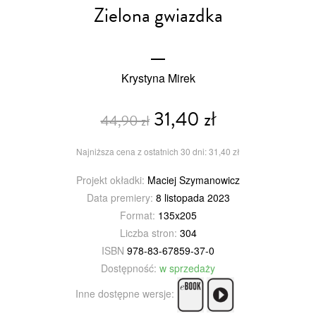
Zielona gwiazdka
Krystyna Mirek
31,40 zł
44,90 zł
Najniższa cena z ostatnich 30 dni: 31,40 zł
Projekt okładki:
Maciej Szymanowicz
Data premiery:
8 listopada 2023
Format:
135x205
Liczba stron:
304
ISBN
978-83-67859-37-0
Dostępność:
w sprzedaży
Inne dostępne wersje: