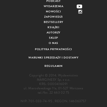
PODCAST
WYDARZENIA
NOWOŚCI
ZAPOWIEDZI
BESTSELLERY
KSIĄŻKI
AUTORZY
SKLEP
O NAS
POLITYKA PRYWATNOŚCI
WARUNKI SPRZEDAŻY I DOSTAWY
REGULAMIN
Copyright © 2014. Wydawnictwo
MARGINESY Sp. z o.o.
KRS: 0000416091
ul. Mierosławskiego 11a, 01-527 Warszawa
tel./fax.
22 663 02 75
NIP: 701-033-74-95 , REGON: 146063757