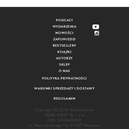
PODCAST
WYDARZENIA
NOWOŚCI
ZAPOWIEDZI
BESTSELLERY
KSIĄŻKI
AUTORZY
SKLEP
O NAS
POLITYKA PRYWATNOŚCI
WARUNKI SPRZEDAŻY I DOSTAWY
REGULAMIN
Copyright © 2014. Wydawnictwo
MARGINESY Sp. z o.o.
KRS: 0000416091
ul. Mierosławskiego 11a, 01-527 Warszawa