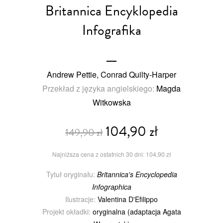
Britannica Encyklopedia
Infografika
Andrew Pettie, Conrad Quilty-Harper
Przekład z języka angielskiego:
Magda
Witkowska
104,90 zł
149,90 zł
Najniższa cena z ostatnich 30 dni: 104,90 zł
Tytuł oryginału:
Britannica's Encyclopedia
Infographica
Ilustracje:
Valentina D'Efilippo
Projekt okładki:
oryginalna (adaptacja Agata