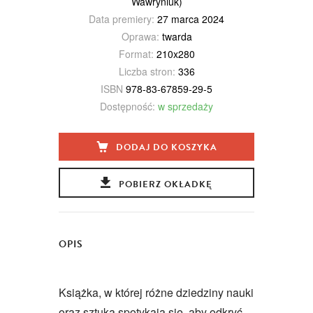
Wawryniuk)
Data premiery:
27 marca 2024
Oprawa:
twarda
Format:
210x280
Liczba stron:
336
ISBN
978-83-67859-29-5
Dostępność:
w sprzedaży
DODAJ DO KOSZYKA
POBIERZ OKŁADKĘ
OPIS
Książka, w której różne dziedziny nauki
oraz sztuka spotykają się, aby odkryć