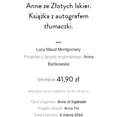
Anne ze Złotych Iskier.
Książka z autografem
tłumaczki.
Lucy Maud Montgomery
Przekład z języka angielskiego:
Anna
Bańkowska
41,90 zł
59,90 zł
Najniższa cena z ostatnich 30 dni: 59,90 zł
Tytuł oryginału:
Anne of Ingleside
Projekt okładki:
Anna Pol
Data premiery:
6 marca 2024