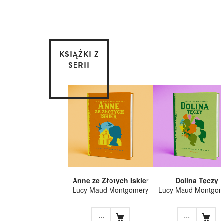
KSIĄŻKI Z
SERII
Anne ze Złotych Iskier
Dolina Tęczy
Lucy Maud Montgomery
Lucy Maud Montgo
...
...