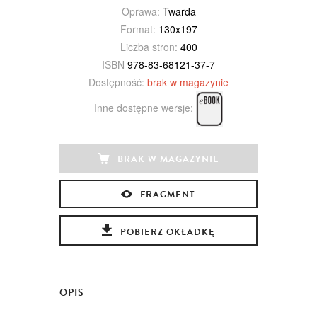
Oprawa:
Twarda
Format:
130x197
Liczba stron:
400
ISBN
978-83-68121-37-7
Dostępność:
brak w magazynie
Inne dostępne wersje:
BRAK W MAGAZYNIE
FRAGMENT
POBIERZ OKŁADKĘ
OPIS