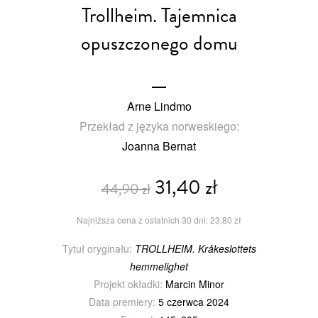
Trollheim. Tajemnica
opuszczonego domu
Arne Lindmo
Przekład z języka norweskiego:
Joanna Bernat
31,40 zł
44,90 zł
Najniższa cena z ostatnich 30 dni: 23,80 zł
Tytuł oryginału:
TROLLHEIM. Kråkeslottets
hemmelighet
Projekt okładki:
Marcin Minor
Data premiery:
5 czerwca 2024