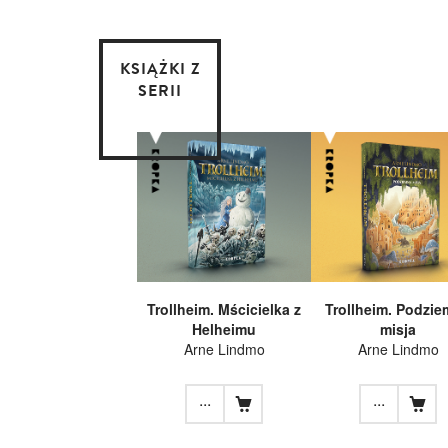
KSIĄŻKI Z
SERII
Trollheim. Mścicielka z
Trollheim. Podzi
Helheimu
misja
Arne Lindmo
Arne Lindmo
...
...