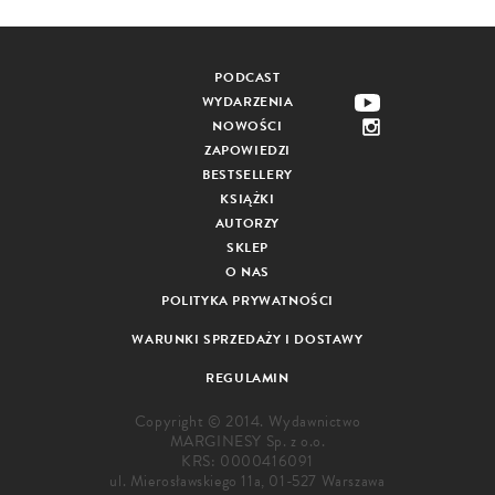
PODCAST
WYDARZENIA
NOWOŚCI
ZAPOWIEDZI
BESTSELLERY
KSIĄŻKI
AUTORZY
SKLEP
O NAS
POLITYKA PRYWATNOŚCI
WARUNKI SPRZEDAŻY I DOSTAWY
REGULAMIN
Copyright © 2014. Wydawnictwo
MARGINESY Sp. z o.o.
KRS: 0000416091
ul. Mierosławskiego 11a, 01-527 Warszawa