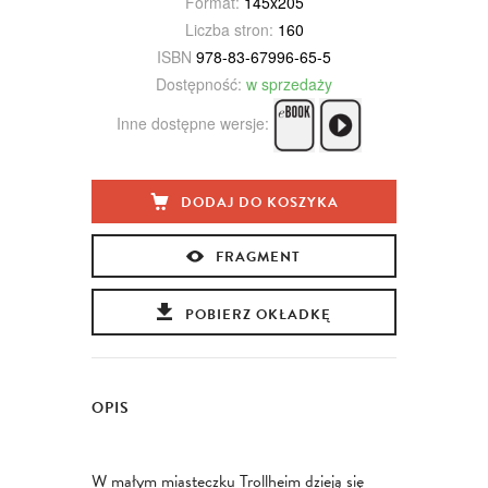
Format:
145x205
Liczba stron:
160
ISBN
978-83-67996-65-5
Dostępność:
w sprzedaży
Inne dostępne wersje:
DODAJ DO KOSZYKA
FRAGMENT
POBIERZ OKŁADKĘ
OPIS
W małym miasteczku Trollheim dzieją się