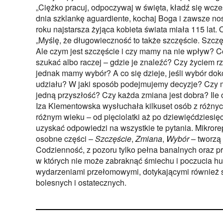
„Ciężko pracuj, odpoczywaj w święta, kładź się wcze
dnia szklankę aguardiente, kochaj Boga i zawsze no
roku najstarsza żyjąca kobieta świata miała 115 lat. 
„Myślę, że długowieczność to także szczęście. Szczę
Ale czym jest szczęście i czy mamy na nie wpływ? 
szukać albo raczej – gdzie je znaleźć? Czy życiem r
jednak mamy wybór? A co się dzieje, jeśli wybór do
udziału? W jaki sposób podejmujemy decyzje? Czy 
jedną przyszłość? Czy każda zmiana jest dobra? Ile 
Iza Klementowska wysłuchała kilkuset osób z różnych
różnym wieku – od pięciolatki aż po dziewięćdziesięc
uzyskać odpowiedzi na wszystkie te pytania. Mikrore
osobne części –
Szczęście
,
Zmiana
,
Wybór
– tworzą 
Codzienność, z pozoru tylko pełna banalnych oraz 
w których nie może zabraknąć śmiechu i poczucia hu
wydarzeniami przełomowymi, dotykającymi również 
bolesnych i ostatecznych.