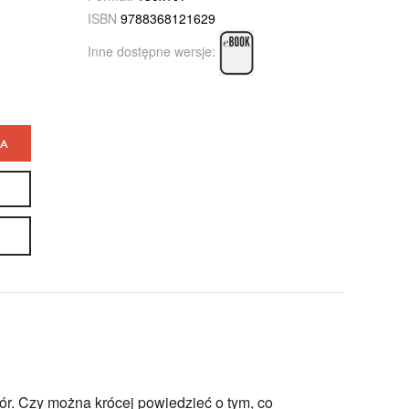
ISBN
9788368121629
Inne dostępne wersje:
KA
r. Czy można krócej powiedzieć o tym, co