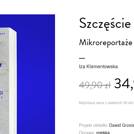
Szczęście 
Mikroreportaże
Iza Klementowska
34,
49,90 zł
Najniższa cena z ostatnich 30 dni:
Projekt okładki:
Dawid Grzel
Oprawa:
miękka