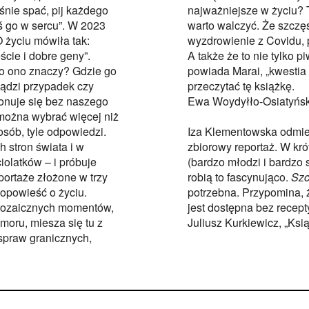
śnie spać, pij każdego
najważniejsze w życiu? 
ś go w sercu”. W 2023
warto walczyć. Że szczę
O życiu mówiła tak:
wyzdrowienie z Covidu, 
ście i dobre geny”.
A także że to nie tylko pi
Co ono znaczy? Gdzie go
powiada Marai, „kwestia
ządzi przypadek czy
przeczytać tę książkę.
konuje się bez naszego
Ewa Woydyłło-Osiatyńska
można wybrać więcej niż
osób, tyle odpowiedzi.
Iza Klementowska odmien
 stron świata i w
zbiorowy reportaż. W kr
iolatków – i próbuje
(bardzo młodzi i bardzo
portaże złożone w trzy
robią to fascynująco.
Szc
opowieść o życiu.
potrzebna. Przypomina, ż
prozaicznych momentów,
jest dostępna bez recept
moru, miesza się tu z
Juliusz Kurkiewicz, „Ksi
spraw granicznych,