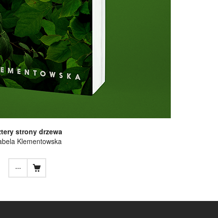
tery strony drzewa
abela Klementowska
...