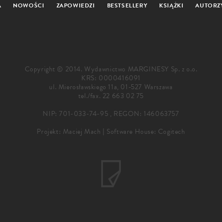
A
NOWOŚCI
ZAPOWIEDZI
BESTSELLERY
KSIĄŻKI
AUTORZ
Copyright © 2014. Wydawnictwo MARGINESY Sp. z o.o.
KRS: 0000416091
ul. Mierosławskiego 11a, 01-527 Warszawa
tel./fax.
22 663 02 75
NIP: 701-033-74-95 , REGON: 146063757
Projekt:
Maciej Mach
|
Software House: Cogitech