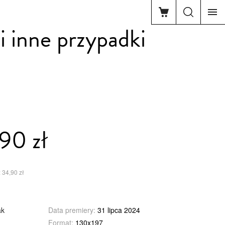
i inne przypadki
90 zł
 34,90 zł
ak
Data premiery:
31 lipca 2024
Format:
130x197