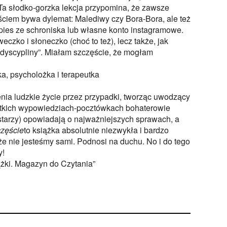
Ta słodko-gorzka lekcja przypomina, że zawsze
ściem bywa dylemat: Malediwy czy Bora-Bora, ale też
pies ze schroniska lub własne konto instagramowe.
weczko i słoneczko (choć to też), lecz także, jak
 dyscypliny”. Miałam szczęście, że mogłam
, psycholożka i terapeutka
ia ludzkie życie przez przypadki, tworząc uwodzący
ótkich wypowiedziach-pocztówkach bohaterowie
 starzy) opowiadają o najważniejszych sprawach, a
zęście
to książka absolutnie niezwykła i bardzo
e nie jesteśmy sami. Podnosi na duchu. No i do tego
y!
ążki. Magazyn do Czytania”