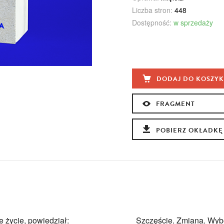
Liczba stron:
448
Dostępność:
w sprzedaży
DODAJ DO KOSZY
FRAGMENT
POBIERZ OKŁADKĘ
e życie, powiedział:
Szczęście. Zmiana. Wybó