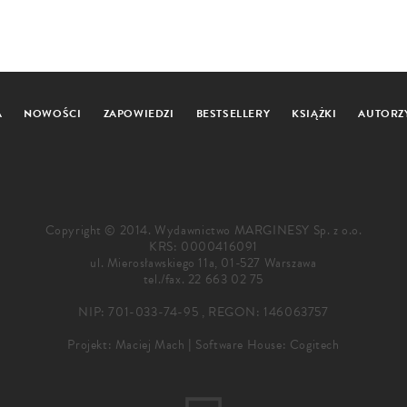
A
NOWOŚCI
ZAPOWIEDZI
BESTSELLERY
KSIĄŻKI
AUTORZ
Copyright © 2014. Wydawnictwo MARGINESY Sp. z o.o.
KRS: 0000416091
ul. Mierosławskiego 11a, 01-527 Warszawa
tel./fax.
22 663 02 75
NIP: 701-033-74-95 , REGON: 146063757
Projekt:
Maciej Mach
|
Software House: Cogitech