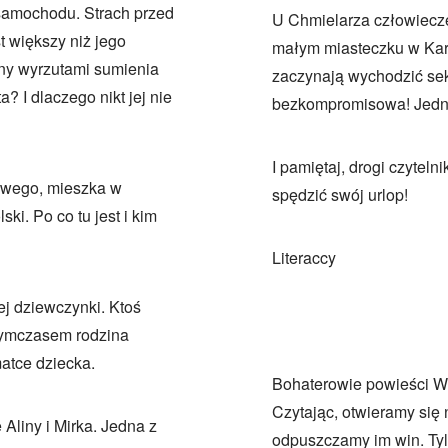
 samochodu. Strach przed
U Chmielarza człowiecze
 większy niż jego
małym miasteczku w Kar
ony wyrzutami sumienia
zaczynają wychodzić sek
a? I dlaczego nikt jej nie
bezkompromisowa! Jedna
I pamiętaj, drogi czytel
towego, mieszka w
spędzić swój urlop!
i. Po co tu jest i kim
Literaccy
j dziewczynki. Ktoś
 Tymczasem rodzina
atce dziecka.
Bohaterowie powieści Wo
Czytając, otwieramy się 
Aliny i Mirka. Jedna z
odpuszczamy im win. Tyl