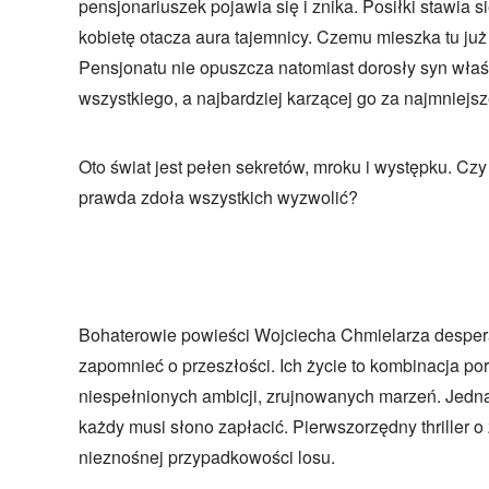
pensjonariuszek pojawia się i znika. Posiłki stawia si
kobietę otacza aura tajemnicy. Czemu mieszka tu już 
Pensjonatu nie opuszcza natomiast dorosły syn właści
wszystkiego, a najbardziej karzącej go za najmniejsz
Oto świat jest pełen sekretów, mroku i występku. Cz
prawda zdoła wszystkich wyzwolić?
Bohaterowie powieści Wojciecha Chmielarza despera
zapomnieć o przeszłości. Ich życie to kombinacja po
niespełnionych ambicji, zrujnowanych marzeń. Jedn
każdy musi słono zapłacić. Pierwszorzędny thriller o 
nieznośnej przypadkowości losu.