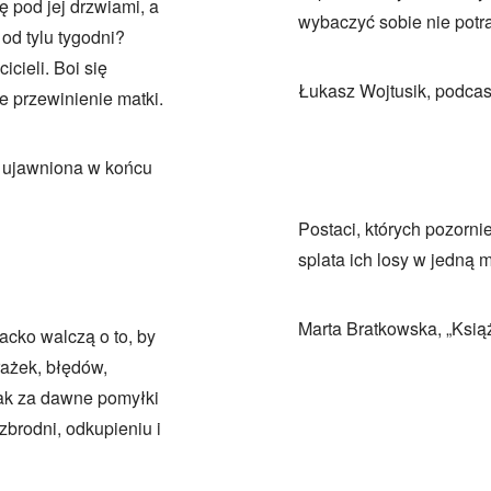
ę pod jej drzwiami, a
wybaczyć sobie nie potr
od tylu tygodni?
cieli. Boi się
Łukasz Wojtusik, podcas
e przewinienie matki.
y ujawniona w końcu
Postaci, których pozorni
splata ich losy w jedną 
Marta Bratkowska, „Ksią
cko walczą o to, by
rażek, błędów,
ak za dawne pomyłki
zbrodni, odkupieniu i