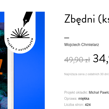
Zbędni (k
Wojciech Chmielarz
34,
49,90 zł
Najniższa cena z ostatnich 30 dni:
Projekt okładki:
Michał Pawł
Oprawa:
miękka
Liczba stron:
424