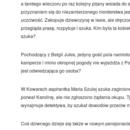
a tamtego wieczoru po raz kolejny pijany wsiada do
przyznaniem się do niezamierzonego morderstwa jest
uczciwość. Zakopuje dziewczynę w lesie, ale dręcz
przegląda prasę, rozpytuje i szuka. Kim była ta kobiet
szuka?
Pochodzący z Belgii Jules, jedyny gość pola namio
kamperze i mimo okropnej pogody nie wyjeżdża z Polsk
jest odwiedzająca go osoba?
W Kowarach aspirantka Maria Szulej szuka zaginione
porwał Karolinę, ale nie zgłoszono żądania okupu.
wynajmuje detektywa, by szukał dowodów przeciw m
Coś dziwnego dzieje się także w nowym pensjonacie 