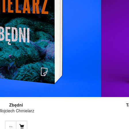
Zbędni
T
Wojciech Chmielarz
...