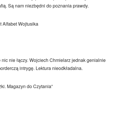
afią. Są nam niezbędni do poznania prawdy.
t Alfabet Wojtusika
e nic nie łączy. Wojciech Chmielarz jednak genialnie
morderczą intrygę. Lektura nieodkładalna.
żki. Magazyn do Czytania”