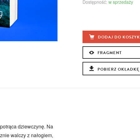
Dostępność:
w sprzedaży
DODAJ DO KOSZY
FRAGMENT
POBIERZ OKŁADKĘ
 potrąca dziewczynę. Na
znie walczy z nałogiem,