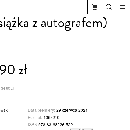
siążka z autografem)
90 zł
 34,90 zł
owski
Data premiery:
29 czerwca 2024
Format:
135x210
ISBN
978-83-68226-522