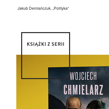
Jakub Demiańczuk, „Polityka”
KSIĄŻKI Z SERII