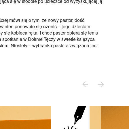
jąca się w stodole po ucieczce od wyzyskującej ją
iej mówi się o tym, że nowy pastor, dość
winien ponownie się ożenić – jego dzieciom
się kobieca ręka! I choć pastor opiera się temu
spotkanie w Dolinie Tęczy w świetle księżyca
em. Niestety – wybranka pastora związana jest