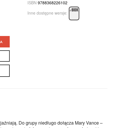
ISBN
9788368226102
Inne dostępne wersje:
KA
zyjaźniają. Do grupy niedługo dołącza Mary Vance –