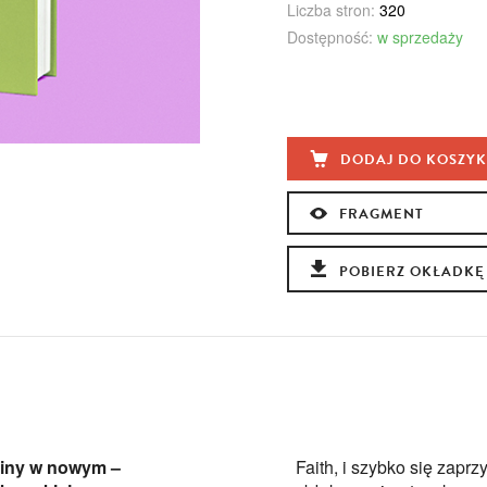
Liczba stron:
320
Dostępność:
w sprzedaży
DODAJ DO KOSZY
FRAGMENT
POBIERZ OKŁADKĘ
ziny w nowym –
Faith, i szybko się zapr