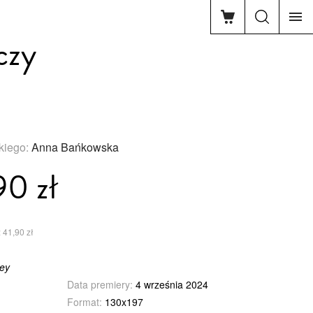
czy
skiego:
Anna Bańkowska
90 zł
 41,90 zł
ley
Data premiery:
4 września 2024
Format:
130x197