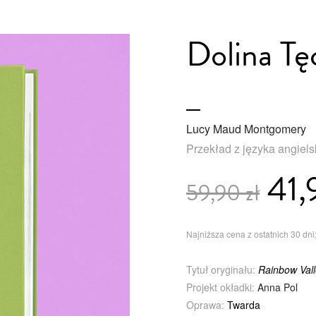
Dolina Tę
Lucy Maud Montgomery
Przekład z języka angiel
41,
59,90 zł
Najniższa cena z ostatnich 30 dni:
Tytuł oryginału:
Rainbow Val
Projekt okładki:
Anna Pol
Oprawa:
Twarda