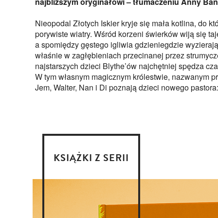
najbliższym oryginałowi – tłumaczeniu Anny Ba
Nieopodal Złotych Iskier kryje się mała kotlina, do któ
porywiste wiatry. Wśród korzeni świerków wiją się ta
a spomiędzy gęstego igliwia gdzieniegdzie wyzierają
właśnie w zagłębieniach przecinanej przez strumycz
najstarszych dzieci Blythe’ów najchętniej spędza cza
W tym własnym magicznym królestwie, nazwanym prz
Jem, Walter, Nan i Di poznają dzieci nowego pastora:
KSIĄŻKI Z SERII