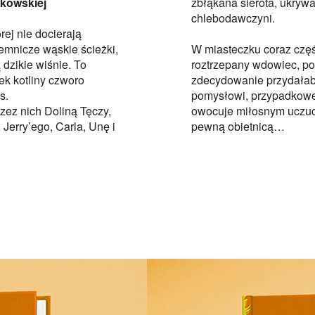
ńkowskiej
zbłąkana sierota, ukrywa
chlebodawczyni.
rej nie docierają
jemnicze wąskie ścieżki,
W miasteczku coraz częśc
 dzikie wiśnie. To
roztrzepany wdowiec, po
ek kotliny czworo
zdecydowanie przydałaby 
s.
pomysłowi, przypadkowe 
ez nich Doliną Tęczy,
owocuje miłosnym uczuci
 Jerry’ego, Carla, Unę i
pewną obietnicą…