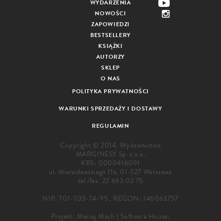
WYDARZENIA
NOWOŚCI
ZAPOWIEDZI
BESTSELLERY
KSIĄŻKI
AUTORZY
SKLEP
O NAS
POLITYKA PRYWATNOŚCI
WARUNKI SPRZEDAŻY I DOSTAWY
REGULAMIN
Copyright © 2014. Wydawnictwo
MARGINESY Sp. z o.o.
KRS: 0000416091
ul. Mierosławskiego 11a, 01-527 Warszawa
tel./fax.
22 663 02 75
NIP: 701-033-74-95 , REGON: 146063757
Projekt:
Maciej Mach
|
Software House: