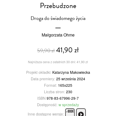
Przebudzone
Droga do świadomego życia
Małgorzata Ohme
41,90 zł
59,90 zł
Najniższa cena z ostatnich 30 dni: 41,90 zł
Projekt okładki:
Katarzyna Makowiecka
Data premiery:
25 września 2024
Format:
165x225
Liczba stron:
230
ISBN
978-83-67996-29-7
Dostępność:
w sprzedaży
Inne dostępne wersje: