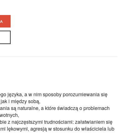
KA
ego języka, a w nim sposoby porozumiewania się
jak i między sobą,
ania są naturalne, a które świadczą o problemach
wotnych,
bie z najczęstszymi trudnościami: załatwianiem się
mi lękowymi, agresją w stosunku do właściciela lub