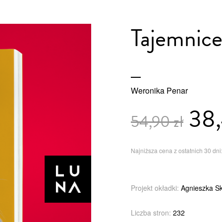
Tajemnice
Weronika Penar
38,
54,90 zł
Najniższa cena z ostatnich 30 dni:
Projekt okładki:
Agnieszka S
Liczba stron:
232