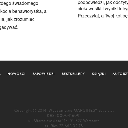
podpowiedzi, jak odczyt
żdego świadomego
ciekawostki i wyniki in
 kocia behawiorystka, a
Przeczytaj, a Twój kot b
ia, jak zrozumieć
ogadywać.
A
NOWOŚCI
ZAPOWIEDZI
BESTSELLERY
KSIĄŻKI
AUTORZ
Copyright © 2014. Wydawnictwo MARGINESY Sp. z o.o.
KRS: 0000416091
ul. Mierosławskiego 11a, 01-527 Warszawa
tel./fax.
22 663 02 75