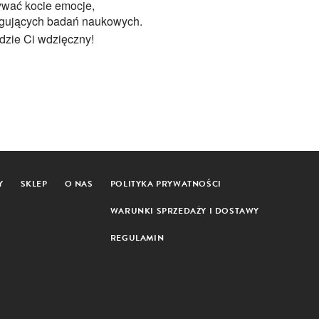
ywać kocie emocje,
trygujących badań naukowych.
ędzie Ci wdzięczny!
Y
SKLEP
O NAS
POLITYKA PRYWATNOŚCI
WARUNKI SPRZEDAŻY I DOSTAWY
REGULAMIN