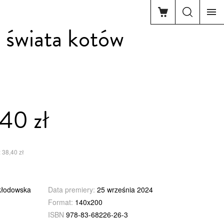
 świata kotów
40 zł
 38,40 zł
kłodowska
Data premiery:
25 września 2024
Format:
140x200
ISBN
978-83-68226-26-3