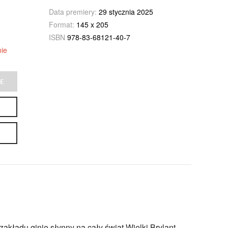
Data premiery:
29 stycznia 2025
Format:
145 x 205
ISBN
978-83-68121-40-7
ie
E
zakładu ginie słynny na cały świat Wielki Brylant