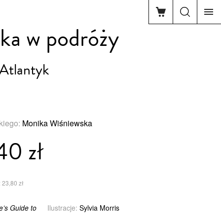
ka w podróży
Atlantyk
skiego:
Monika Wiśniewska
40 zł
 23,80 zł
e’s Guide to
Ilustracje:
Sylvia Morris