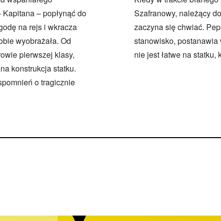
– Kapitana – popłynąć do
Szafranowy, należący do
odę na rejs i wkracza
zaczyna się chwiać. Pepp
 sobie wyobrażała. Od
stanowisko, postanawia w
owie pierwszej klasy,
nie jest łatwe na statku,
a konstrukcja statku.
wspomnień o tragicznie