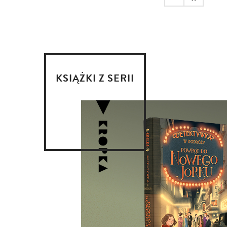
KSIĄŻKI Z SERII