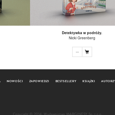
Detektywka w podróży.
Nicki Greenberg
...
A
NOWOŚCI
ZAPOWIEDZI
BESTSELLERY
KSIĄŻKI
AUTORZ
Copyright © 2014. Wydawnictwo MARGINESY Sp. z o.o.