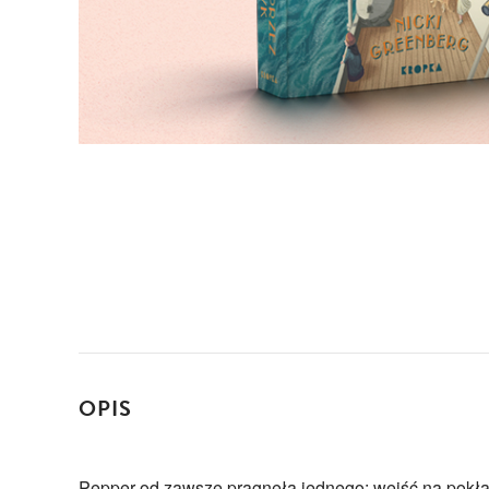
OPIS
Pepper od zawsze pragnęła jednego: wejść na pokł