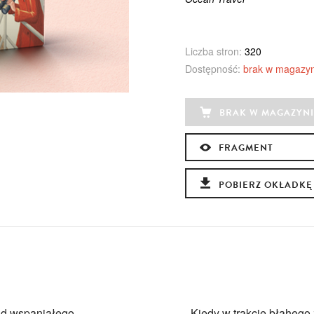
Liczba stron:
320
Dostępność:
brak w magazyn
BRAK W MAGAZYNI
FRAGMENT
POBIERZ OKŁADKĘ
ad wspaniałego
Kiedy w trakcie błahego 