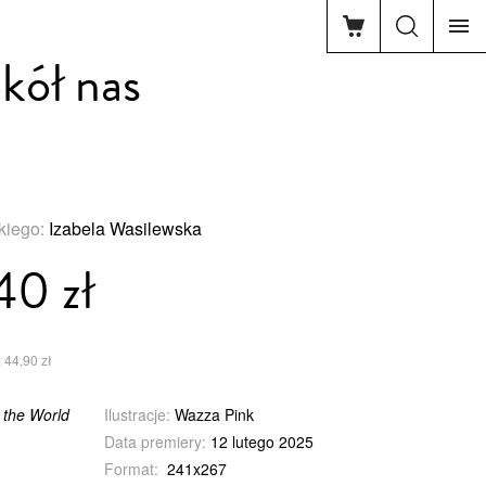
kół nas
skiego:
Izabela Wasilewska
40 zł
 44,90 zł
 the World
Ilustracje:
Wazza Pink
Data premiery:
12 lutego 2025
Format:
241x267