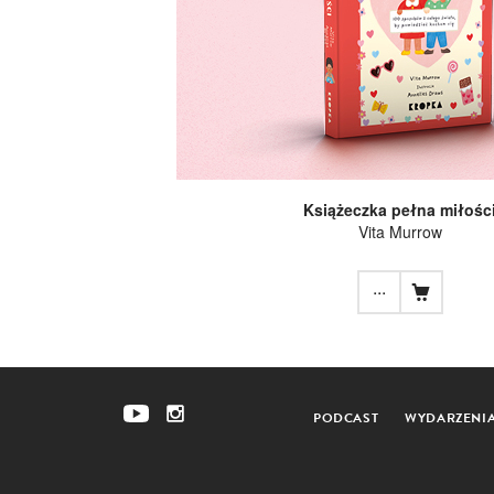
Książeczka pełna miłośc
Vita Murrow
...
PODCAST
WYDARZENI