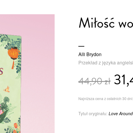
Miłość wo
Alli Brydon
Przekład z języka angiel
31,
44,90 zł
Najniższa cena z ostatnich 30 dni:
Tytuł oryginału:
Love Around