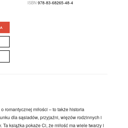
ISBN
978-83-68265-48-4
KA
 o romantycznej miłości – to także historia
acunku dla sąsiadów, przyjaźni, więzów rodzinnych i
y. Ta książka pokaże Ci, że miłość ma wiele twarzy i