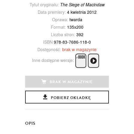
Tytuł oryginału:
The Siege of Macindaw
Data premiery:
4 kwietnia 2012
Oprawa:
twarda
Format:
135x200
Liczba stron:
392
ISBN
978-83-7686-118-0
Dostępność:
brak w magazynie
Inne dostępne wersje:
BRAK W MAGAZYNIE
POBIERZ OKŁADKĘ
OPIS