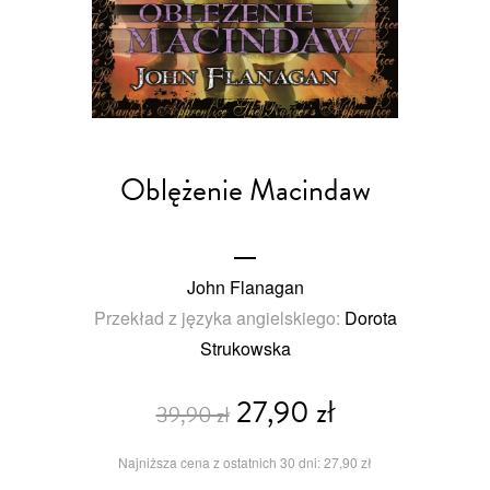
Oblężenie Macindaw
John Flanagan
Przekład z języka angielskiego:
Dorota
Strukowska
27,90 zł
39,90 zł
Najniższa cena z ostatnich 30 dni: 27,90 zł