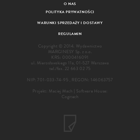
O NAS
POLITYKA PRYWATNOŚCI
WARUNKI SPRZEDAŻY I DOSTAWY
REGULAMIN
Copyright © 2014. Wydawnictwo
MARGINESY Sp. z o.o.
KRS: 0000416091
ul. Mierosławskiego 11a, 01-527 Warszawa
tel./fax.
22 663 02 75
NIP: 701-033-74-95 , REGON: 146063757
Projekt:
Maciej Mach
|
Software House:
Cogitech