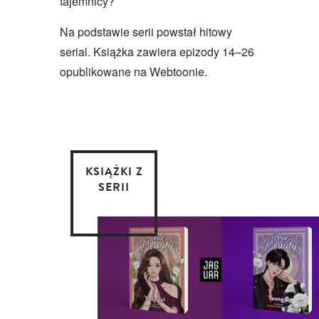
tajemnicy?
Na podstawie serii powstał hitowy
serial. Książka zawiera epizody 14–26
opublikowane na Webtoonie.
KSIĄŻKI Z
SERII