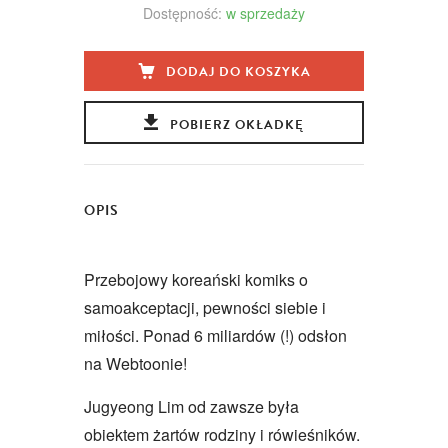
Dostępność:
w sprzedaży
DODAJ DO KOSZYKA
POBIERZ OKŁADKĘ
OPIS
Przebojowy koreański komiks o
samoakceptacji, pewności siebie i
miłości. Ponad 6 miliardów (!) odsłon
na Webtoonie!
Jugyeong Lim od zawsze była
obiektem żartów rodziny i rówieśników.