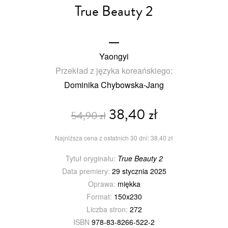
True Beauty 2
Yaongyi
Przekład z języka koreańskiego:
Dominika Chybowska-Jang
38,40 zł
54,90 zł
Najniższa cena z ostatnich 30 dni: 38,40 zł
Tytuł oryginału:
True Beauty 2
Data premiery:
29 stycznia 2025
Oprawa:
miękka
Format:
150x230
Liczba stron:
272
ISBN
978-83-8266-522-2