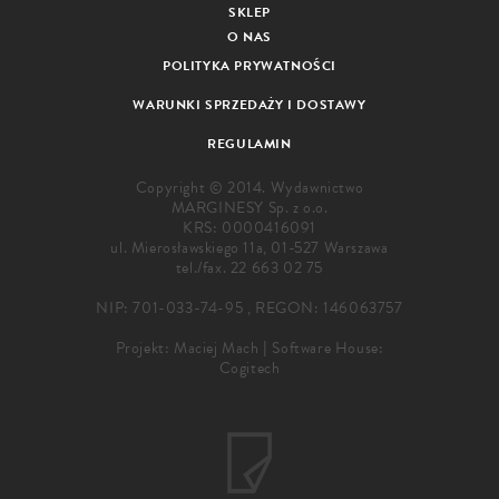
SKLEP
O NAS
POLITYKA PRYWATNOŚCI
WARUNKI SPRZEDAŻY I DOSTAWY
REGULAMIN
Copyright © 2014. Wydawnictwo
MARGINESY Sp. z o.o.
KRS: 0000416091
ul. Mierosławskiego 11a, 01-527 Warszawa
tel./fax.
22 663 02 75
NIP: 701-033-74-95 , REGON: 146063757
Projekt:
Maciej Mach
|
Software House:
Cogitech