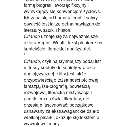
formą biografii, tworząc fikcyjny i
wymykający się konwencjom życiorys.
Iskrząca się od humoru, ironii i satyry
powieść jest także pełna nawiązań do
literatury, sztuki i historii.
Orlando
uznaje się za najważniejsze
dzieło Virginii Woolf i tekst pionierski w
kontekście literackiej analizy płci.
*
Orlando
, czyli najsłynniejszy bodaj list
miłosny kobiety do kobiety w prozie
anglojęzycznej, który jest także
przypowieścią o tożsamości płciowej,
fantazją, łże-biografią, powieścią
rozwojową, literacką mistyfikacją i
pamfletem na świat literatury, nie
przestaje fascynować: początkowo
uznawany za ekstrawaganckie dzieło
wielkiej pisarki, okazuje się tekstem o
wywrotowej mocy.