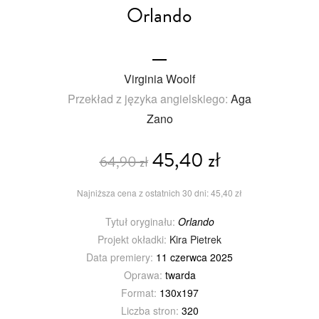
Orlando
Virginia Woolf
Przekład z języka angielskiego:
Aga
Zano
45,40 zł
64,90 zł
Najniższa cena z ostatnich 30 dni: 45,40 zł
Tytuł oryginału:
Orlando
Projekt okładki:
Kira Pietrek
Data premiery:
11 czerwca 2025
Oprawa:
twarda
Format:
130x197
Liczba stron:
320