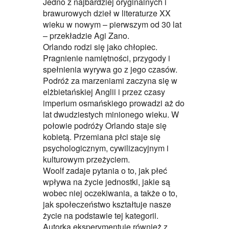
Jedno z najbardziej oryginalnych i
brawurowych dzieł w literaturze XX
wieku w nowym – pierwszym od 30 lat
– przekładzie Agi Zano.
Orlando rodzi się jako chłopiec.
Pragnienie namiętności, przygody i
spełnienia wyrywa go z jego czasów.
Podróż za marzeniami zaczyna się w
elżbietańskiej Anglii i przez czasy
imperium osmańskiego prowadzi aż do
lat dwudziestych minionego wieku. W
połowie podróży Orlando staje się
kobietą. Przemiana płci staje się
psychologicznym, cywilizacyjnym i
kulturowym przeżyciem.
Woolf zadaje pytania o to, jak płeć
wpływa na życie jednostki, jakie są
wobec niej oczekiwania, a także o to,
jak społeczeństwo kształtuje nasze
życie na podstawie tej kategorii.
Autorka eksperymentuje również z