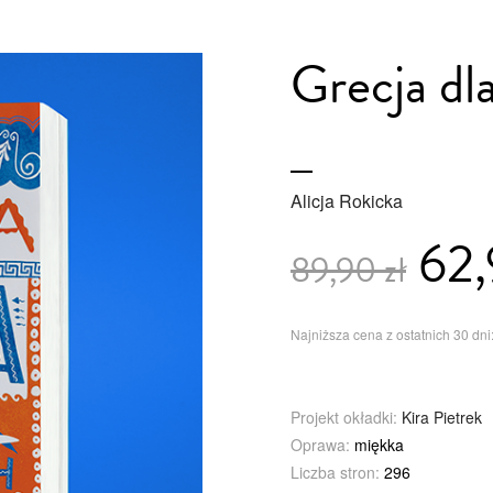
Grecja dl
Alicja Rokicka
62,
89,90 zł
Najniższa cena z ostatnich 30 dni:
Projekt okładki:
Kira Pietrek
Oprawa:
miękka
Liczba stron:
296