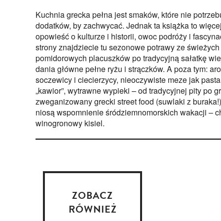
Kuchnia grecka pełna jest smaków, które nie potrze
dodatków, by zachwycać. Jednak ta książka to więcej 
opowieść o kulturze i historii, owoc podróży i fascynac
strony znajdziecie tu sezonowe potrawy ze świeżych
pomidorowych placuszków po tradycyjną sałatkę wiej
dania główne pełne ryżu i strączków. A poza tym: a
soczewicy i ciecierzycy, nieoczywiste meze jak past
„kawior”, wytrawne wypieki – od tradycyjnej pity po g
zweganizowany grecki street food (suwlaki z buraka!),
niosą wspomnienie śródziemnomorskich wakacji – c
winogronowy kisiel.
ZOBACZ
RÓWNIEŻ