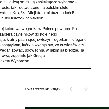
ka z nie-fetą smakują zaskakująco wybornie –
ecie, jak i odtworzone na polskim stole.
ałem! Książka Alicji dała mi dużo radości!
, autor książek non-fiction
ziej kolorowa weganka w Polsce powraca. Po
abiera czytelników do kolejnego
ju, krainy pachnącej świeżymi ogórkami, oregano i
 sceptykom, którym wydaje się, że suwlaków czy
 zweganizować, udowadnia, w jakim są błędzie. Ta
orowa, zupełnie jak Grecja!
Gazeta Wyborcza”
Pokaż wszystkie książki