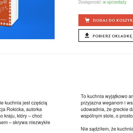
Dostępność:
w sprzedaży
DODAJ DO KOSZY
POBIERZ OKŁADKĘ
To kuchnia wyjątkowo ar
ie kuchnia jest częścią
przyjazna weganom i wsz
cja Rokicka, autorka
udowadnia, że greckie da
 kraju, który – choć
wspólnym stole, o prostoc
ięsem – skrywa niezwykłe
Nie sądziłem, że kuchni