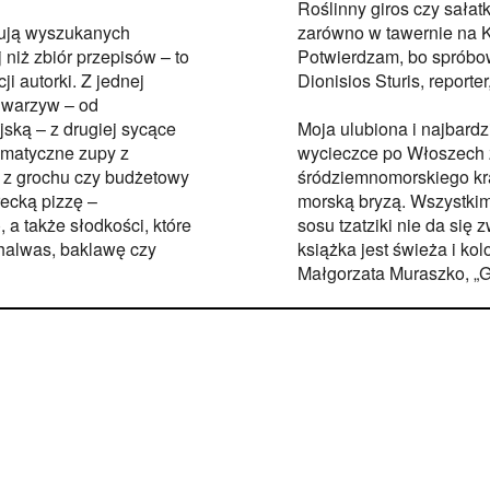
Roślinny giros czy sałat
bują wyszukanych
zarówno w tawernie na Kr
niż zbiór przepisów – to
Potwierdzam, bo spróbow
ji autorki. Z jednej
Dionisios Sturis,
reporter
 warzyw – od
ską – z drugiej sycące
Moja ulubiona i najbard
romatyczne zupy z
wycieczce po Włoszech z
a z grochu czy budżetowy
śródziemnomorskiego kra
recką pizzę –
morską bryzą. Wszystkim
 a także słodkości, które
sosu tzatziki nie da się
halwas, baklawę czy
książka jest świeża i kol
Małgorzata Muraszko, „