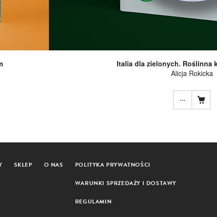
m
Italia dla zielonych. Roślinna
Alicja Rokicka
...
Y
SKLEP
O NAS
POLITYKA PRYWATNOŚCI
WARUNKI SPRZEDAŻY I DOSTAWY
REGULAMIN