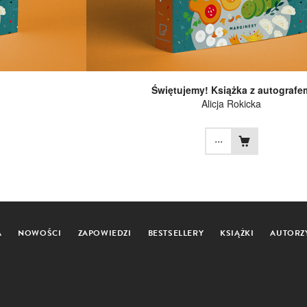
Świętujemy! Książka z autografe
Alicja Rokicka
...
A
NOWOŚCI
ZAPOWIEDZI
BESTSELLERY
KSIĄŻKI
AUTORZ