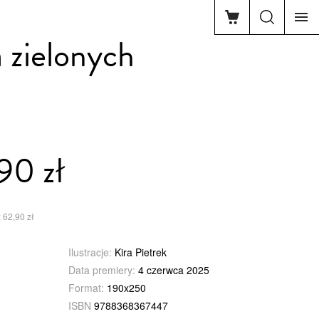
a zielonych
90 zł
 62,90 zł
Ilustracje:
Kira Pietrek
Data premiery:
4 czerwca 2025
Format:
190x250
ISBN
9788368367447