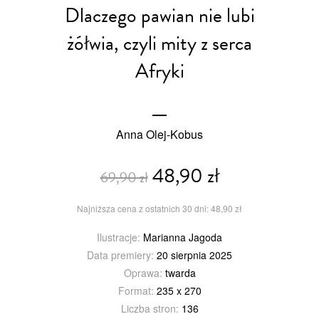
Dlaczego pawian nie lubi
żółwia, czyli mity z serca
Afryki
Anna Olej-Kobus
48,90 zł
69,90 zł
Najniższa cena z ostatnich 30 dni: 48,90 zł
Ilustracje:
Marianna Jagoda
Data premiery:
20 sierpnia 2025
Oprawa:
twarda
Format:
235 x 270
Liczba stron:
136