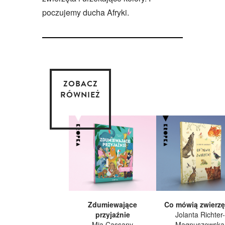
poczujemy ducha Afryki.
ZOBACZ
RÓWNIEŻ
Zdumiewające
Co mówią zwierzę
przyjaźnie
Jolanta Richter-
Mia Cassany
Magnuszewska