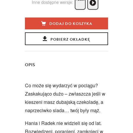
Inne dostępne wersje:
DODAJ DO KOSZYKA
POBIERZ OKŁADKĘ
OPIS
Co może się wydarzyć w pociągu?
Zaskakująco dużo – zwłaszcza jeśli w
kieszeni masz dubajską czekoladę, a
naprzeciwko siada… twój były mąż.
Hania i Radek nie widzieli się od lat.
Rozwiedzeni, poranieni, zamknięci w