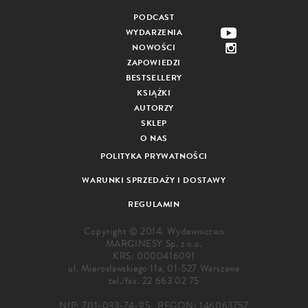
PODCAST
WYDARZENIA
NOWOŚCI
ZAPOWIEDZI
BESTSELLERY
KSIĄŻKI
AUTORZY
SKLEP
O NAS
POLITYKA PRYWATNOŚCI
WARUNKI SPRZEDAŻY I DOSTAWY
REGULAMIN
Copyright © 2014. Wydawnictwo
MARGINESY Sp. z o.o.
KRS: 0000416091
ul. Mierosławskiego 11a, 01-527 Warszawa
tel./fax.
22 663 02 75
NIP: 701-033-74-95 , REGON: 146063757