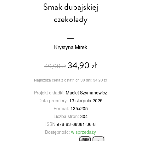
Smak dubajskiej
czekolady
Krystyna Mirek
34,90 zł
49,90 zł
Najniższa cena z ostatnich 30 dni: 34,90 zł
Projekt okładki:
Maciej Szymanowicz
Data premiery:
13 sierpnia 2025
Format:
135x205
Liczba stron:
304
ISBN
978-83-68381-36-8
Dostępność:
w sprzedaży