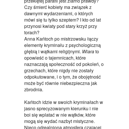
przeklętej parafii jest ziarno prawdy?
Czy śmierć kobiety ma związek z
dawnymi wydarzeniami, o których
mówi się tu tylko szeptem? I kto od lat
przynosi kwiaty pod stary krzyż przy
torach?
Anna Kańtoch po mistrzowsku łączy
elementy kryminału z psychologiczną
głębią i wątkami religijnymi.
Wiara
to
opowieść o tajemnicach, które
naznaczają społeczność od pokoleń, o
grzechach, które nigdy nie zostały
odpokutowane, i o tym, że obojętność
może być równie niebezpieczna jak
zbrodnia.
Kańtoch idzie w swoich kryminałach w
jasno sprecyzowanym kierunku i nie
boi się wplatać w nie wątków, które
mogą się wydać nazbyt mistyczne.
Nieco odrealniona atmosfera czającej