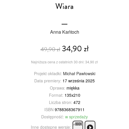
Wiara
Anna Kańtoch
34,90 zł
49,90 zł
Najniższa cena z ostatnich 30 dni: 34,90 zł
Projekt okładki:
Michał Pawłowski
Data premiery:
17 września 2025
Oprawa:
miękka
Format:
135x210
Liczba stron:
472
ISBN
9788368367911
Dostępność:
w sprzedaży
Inne dostępne wersje: