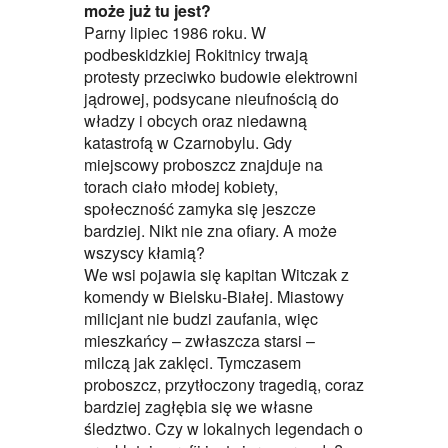
może już tu jest?
Parny lipiec 1986 roku. W
podbeskidzkiej Rokitnicy trwają
protesty przeciwko budowie elektrowni
jądrowej, podsycane nieufnością do
władzy i obcych oraz niedawną
katastrofą w Czarnobylu. Gdy
miejscowy proboszcz znajduje na
torach ciało młodej kobiety,
społeczność zamyka się jeszcze
bardziej. Nikt nie zna ofiary. A może
wszyscy kłamią?
We wsi pojawia się kapitan Witczak z
komendy w Bielsku-Białej. Miastowy
milicjant nie budzi zaufania, więc
mieszkańcy – zwłaszcza starsi –
milczą jak zaklęci. Tymczasem
proboszcz, przytłoczony tragedią, coraz
bardziej zagłębia się we własne
śledztwo. Czy w lokalnych legendach o