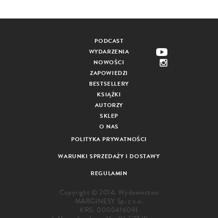
PODCAST
WYDARZENIA
NOWOŚCI
ZAPOWIEDZI
BESTSELLERY
KSIĄŻKI
AUTORZY
SKLEP
O NAS
POLITYKA PRYWATNOŚCI
WARUNKI SPRZEDAŻY I DOSTAWY
REGULAMIN
Copyright © 2014. Wydawnictwo
MARGINESY Sp. z o.o.
KRS: 0000416091