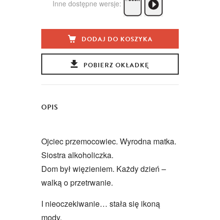
Inne dostępne wersje:
DODAJ DO KOSZYKA
POBIERZ OKŁADKĘ
OPIS
Ojciec przemocowiec. Wyrodna matka.
Siostra alkoholiczka.
Dom był więzieniem. Każdy dzień –
walką o przetrwanie.
I nieoczekiwanie… stała się ikoną
mody.