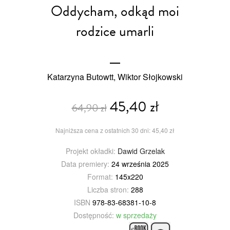
Oddycham, odkąd moi
rodzice umarli
Katarzyna Butowtt, Wiktor Słojkowski
45,40 zł
64,90 zł
Najniższa cena z ostatnich 30 dni: 45,40 zł
Projekt okładki:
Dawid Grzelak
Data premiery:
24 września 2025
Format:
145x220
Liczba stron:
288
ISBN
978-83-68381-10-8
Dostępność:
w sprzedaży