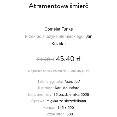
Atramentowa śmierć
Cornelia Funke
Przekład z języka niemieckiego:
Jan
Koźbiał
45,40 zł
64,90 zł
Najniższa cena z ostatnich 30 dni: 45,40 zł
Tytuł oryginału:
Tintentod
Ilustracje:
Karl Mountford
Data premiery:
15 października 2025
Oprawa:
miękka ze skrzydełkami
Format:
145 x 220
Liczba stron:
688