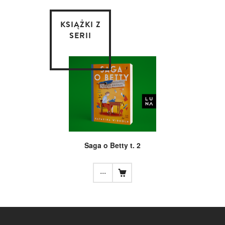
KSIĄŻKI Z
SERII
Saga o Betty t. 2
...