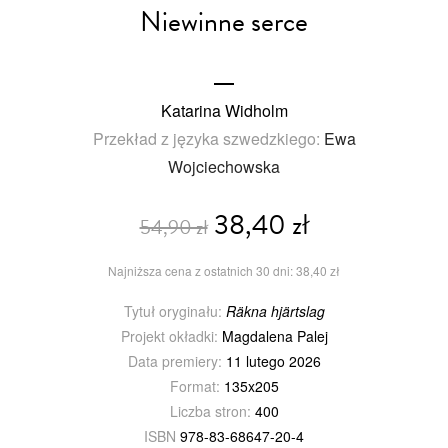
Niewinne serce
Katarina Widholm
Przekład z języka szwedzkiego:
Ewa
Wojciechowska
38,40 zł
54,90 zł
Najniższa cena z ostatnich 30 dni: 38,40 zł
Tytuł oryginału:
Räkna hjärtslag
Projekt okładki:
Magdalena Palej
Data premiery:
11 lutego 2026
Format:
135x205
Liczba stron:
400
ISBN
978-83-68647-20-4