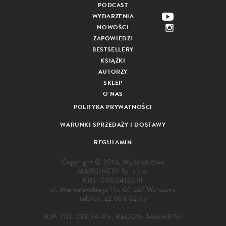
PODCAST
WYDARZENIA
NOWOŚCI
ZAPOWIEDZI
BESTSELLERY
KSIĄŻKI
AUTORZY
SKLEP
O NAS
POLITYKA PRYWATNOŚCI
WARUNKI SPRZEDAŻY I DOSTAWY
REGULAMIN
Copyright © 2014. Wydawnictwo
MARGINESY Sp. z o.o.
KRS: 0000416091
ul. Mierosławskiego 11a, 01-527 Warszawa
tel./fax.
22 663 02 75
NIP: 701-033-74-95 , REGON: 146063757