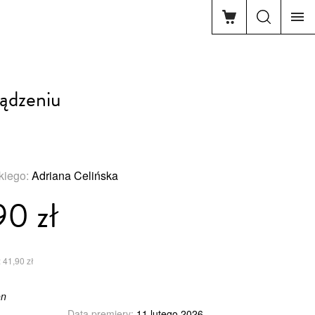
ądzeniu
skiego:
Adriana Celińska
90 zł
 41,90 zł
on
Data premiery:
11 lutego 2026