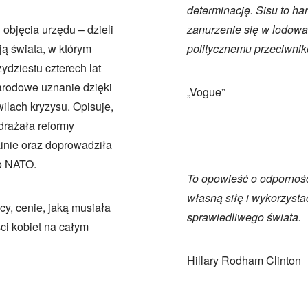
determinację. Sisu to ha
objęcia urzędu – dzieli
zanurzenie się w lodowat
ją świata, w którym
politycznemu przeciwniko
ydziestu czterech lat
narodowe uznanie dzięki
„Vogue”
lach kryzysu. Opisuje,
drażała reformy
inie oraz doprowadziła
do NATO.
To opowieść o odpornośc
własną siłę i wykorzysta
cy, cenie, jaką musiała
sprawiedliwego świata.
ści kobiet na całym
Hillary Rodham Clinton