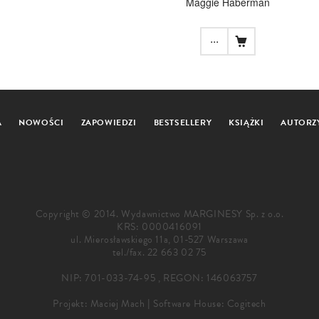
Maggie Haberman
...
A
NOWOŚCI
ZAPOWIEDZI
BESTSELLERY
KSIĄŻKI
AUTORZ
Copyright © 2014. Wydawnictwo MARGINESY Sp. z o.o.
KRS: 0000416091
ul. Mierosławskiego 11a, 01-527 Warszawa
tel./fax.
22 663 02 75
NIP: 701-033-74-95 , REGON: 146063757
Projekt:
Maciej Mach
|
Software House: Cogitech