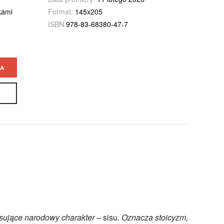
kami
Format:
145x205
ISBN
978-83-68380-47-7
KA
pisujące narodowy charakter –
sisu
. Oznacza stoicyzm,