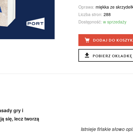
Oprawa:
miękka ze skrzydeł
Liczba stron:
288
Dostępność:
w sprzedaży
DODAJ DO KOSZY
POBIERZ OKŁADKĘ
asady gry i
ą się, lecz tworzą
Istnieje fińskie słowo o