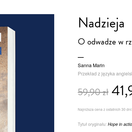
Nadzieja
O odwadze w rz
Sanna Marin
Przekład z języka angiel
41,
59,90 zł
Najniższa cena z ostatnich 30 dni:
Tytuł oryginału:
Hope in acti