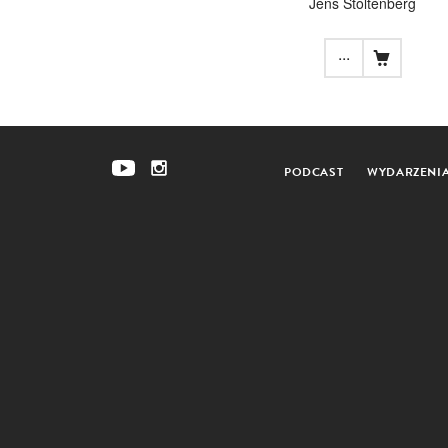
Jens Stoltenberg
...
PODCAST
WYDARZENI