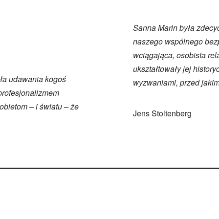
Sanna Marin była zdecydo
naszego wspólnego bezpi
wciągająca, osobista re
ukształtowały jej histor
iła udawania kogoś
wyzwaniami, przed jakim
 profesjonalizmem
bietom – i światu – że
Jens Stoltenberg