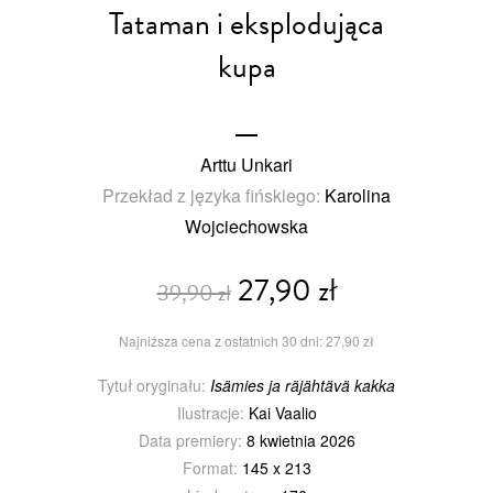
Tataman i eksplodująca
kupa
Arttu Unkari
Przekład z języka fińskiego:
Karolina
Wojciechowska
27,90 zł
39,90 zł
Najniższa cena z ostatnich 30 dni: 27,90 zł
Tytuł oryginału:
Isämies ja räjähtävä kakka
Ilustracje:
Kai Vaalio
Data premiery:
8 kwietnia 2026
Format:
145 x 213