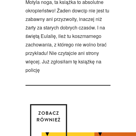
Motyla noga, ta książka to absolutne
okropieństwo! Żaden dowcip nie jest tu
zabawny ani przyzwoity, inaczej niż
żarty za starych dobrych czasów. I na
świętą Eulalię, ileż tu koszmarnego
zachowania, z którego nie wolno brać
przykładu! Nie czytajcie ani strony
więcej. Już zgłosiłam tę książkę na
policję
ZOBACZ
RÓWNIEŻ