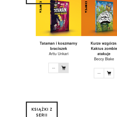
Tataman i koszmarny
Kurze wzgórze
braciszek
Kaktus zombi
Arttu Unkari
atakuje
Beccy Blake
...
...
KSIĄŻKI Z
SERII