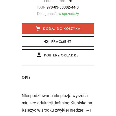
Liczba stron:
176
ISBN
978-83-68382-44-0
Dostępność:
w sprzedaży
DODAJ DO KOSZYKA
FRAGMENT
POBIERZ OKŁADKĘ
OPIS
Niespodziewana eksplozja wyrzuca
ministrę edukacji Jaśminę Kinolską na
Księżyc w środku zwykłej niedzieli – i