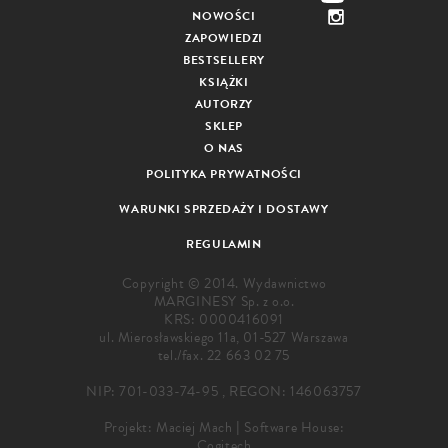
NOWOŚCI
ZAPOWIEDZI
BESTSELLERY
KSIĄŻKI
AUTORZY
SKLEP
O NAS
POLITYKA PRYWATNOŚCI
WARUNKI SPRZEDAŻY I DOSTAWY
REGULAMIN
Copyright © 2014. Wydawnictwo
MARGINESY Sp. z o.o.
KRS: 0000416091
ul. Mierosławskiego 11a, 01-527 Warszawa
tel./fax.
22 663 02 75
NIP: 701-033-74-95 , REGON: 146063757
Projekt:
Maciej Mach
|
Software House:
Cogitech