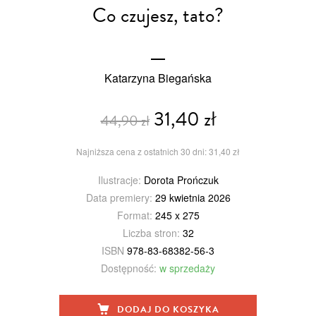
Co czujesz, tato?
Katarzyna Biegańska
31,40 zł
44,90 zł
Najniższa cena z ostatnich 30 dni: 31,40 zł
Ilustracje:
Dorota Prończuk
Data premiery:
29 kwietnia 2026
Format:
245 x 275
Liczba stron:
32
ISBN
978-83-68382-56-3
Dostępność:
w sprzedaży
DODAJ DO KOSZYKA