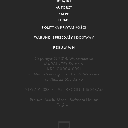
KSIĄŻKI
AUTORZY
SKLEP
O NAS
POLITYKA PRYWATNOŚCI
WARUNKI SPRZEDAŻY I DOSTAWY
REGULAMIN
Copyright © 2014. Wydawnictwo
MARGINESY Sp. z o.o.
KRS: 0000416091
ul. Mierosławskiego 11a, 01-527 Warszawa
tel./fax.
22 663 02 75
NIP: 701-033-74-95 , REGON: 146063757
Projekt:
Maciej Mach
|
Software House:
Cogitech