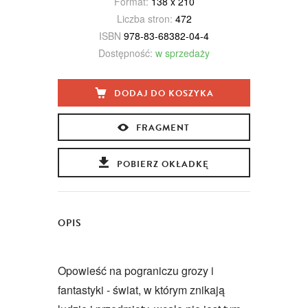
Format:
138 x 210
Liczba stron:
472
ISBN
978-83-68382-04-4
Dostępność:
w sprzedaży
DODAJ DO KOSZYKA
FRAGMENT
POBIERZ OKŁADKĘ
OPIS
Opowieść na pograniczu grozy i
fantastyki - świat, w którym znikają