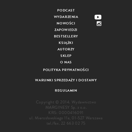
PODCAST
WYDARZENIA
NOWOŚCI
ZAPOWIEDZI
BESTSELLERY
KSIĄŻKI
AUTORZY
SKLEP
O NAS
POLITYKA PRYWATNOŚCI
WARUNKI SPRZEDAŻY I DOSTAWY
REGULAMIN
Copyright © 2014. Wydawnictwo
MARGINESY Sp. z o.o.
KRS: 0000416091
ul. Mierosławskiego 11a, 01-527 Warszawa
tel./fax.
22 663 02 75