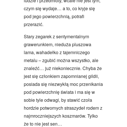
ludzie i przedmioty, wcale nie jest tym,
czym się wydaje… a to, co kryje się
pod jego powierzchnią, potrafi
przerazić.
Stary zegarek z sentymentalnym
grawerunkiem, nieduża pluszowa
lama, wahadełko z tajemniczego
metalu – zgubić można wszystko, ale
znaleźć… już niekoniecznie. Chyba że
jest się członkiem zapomnianej gildii,
posiada się niezwykłą moc przenikania
pod powierzchnię świata i ma się w
sobie tyle odwagi, by stawić czoła
hordzie potwornych straszydeł rodem z
najmroczniejszych koszmarów. Tylko
że to nie jest sen…