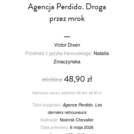
Agencja Perdido. Droga
przez mrok
Victor Dixen
Przekład z języka francuskiego:
Natalia
Zmaczyńska
48,90 zł
69,90 zł
Najniższa cena z ostatnich 30 dni: 48,90 zł
Tytuł oryginału:
Agence Perdido. Les
derniers retrouveurs
Ilustracje:
Noémie Chevalier
Data premiery:
6 maja 2026