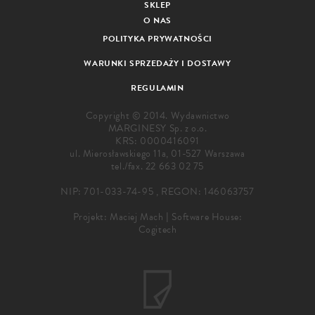
SKLEP
O NAS
POLITYKA PRYWATNOŚCI
WARUNKI SPRZEDAŻY I DOSTAWY
REGULAMIN
Copyright © 2014. Wydawnictwo
MARGINESY Sp. z o.o.
KRS: 0000416091
ul. Mierosławskiego 11a, 01-527 Warszawa
tel./fax.
22 663 02 75
NIP: 701-033-74-95 , REGON: 146063757
Projekt:
Maciej Mach
|
Software House:
Cogitech