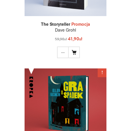
The Storyteller
Promocja
Dave Grohl
41,90zł
59,90zł
...
!