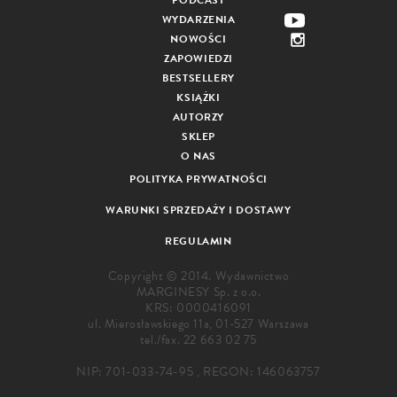
PODCAST
WYDARZENIA
NOWOŚCI
ZAPOWIEDZI
BESTSELLERY
KSIĄŻKI
AUTORZY
SKLEP
O NAS
POLITYKA PRYWATNOŚCI
WARUNKI SPRZEDAŻY I DOSTAWY
REGULAMIN
Copyright © 2014. Wydawnictwo
MARGINESY Sp. z o.o.
KRS: 0000416091
ul. Mierosławskiego 11a, 01-527 Warszawa
tel./fax.
22 663 02 75
NIP: 701-033-74-95 , REGON: 146063757