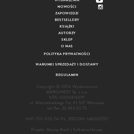
WYDARZENIA
NOWOŚCI
ZAPOWIEDZI
BESTSELLERY
KSIĄŻKI
AUTORZY
SKLEP
O NAS
POLITYKA PRYWATNOŚCI
WARUNKI SPRZEDAŻY I DOSTAWY
REGULAMIN
Copyright © 2014. Wydawnictwo
MARGINESY Sp. z o.o.
KRS: 0000416091
ul. Mierosławskiego 11a, 01-527 Warszawa
tel./fax.
22 663 02 75
NIP: 701-033-74-95 , REGON: 146063757
Projekt:
Maciej Mach
|
Software House: