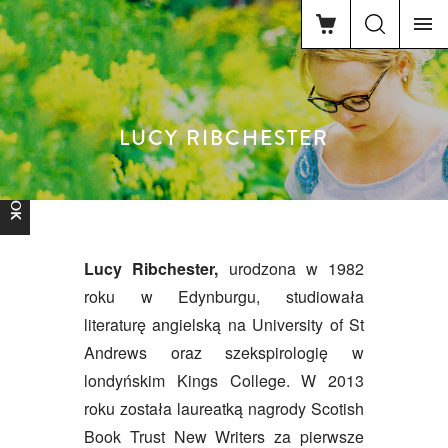
LUCY RIBCHESTER
FACEBOOK
Lucy Ribchester,
urodzona w 1982
roku w Edynburgu, studiowała
literaturę angielską na University of St
Andrews oraz szekspirologię w
londyńskim Kings College. W 2013
roku została laureatką nagrody Scotish
Book Trust New Writers za pierwsze