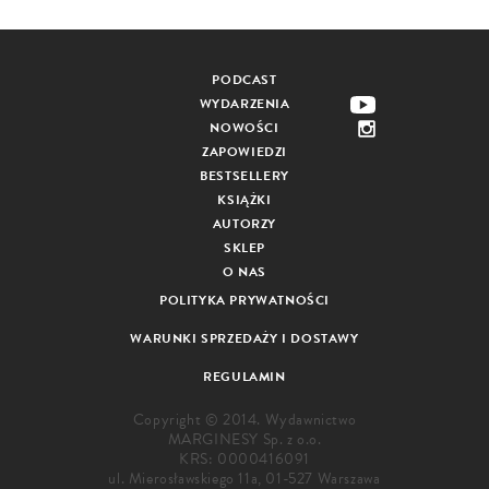
PODCAST
WYDARZENIA
NOWOŚCI
ZAPOWIEDZI
BESTSELLERY
KSIĄŻKI
AUTORZY
SKLEP
O NAS
POLITYKA PRYWATNOŚCI
WARUNKI SPRZEDAŻY I DOSTAWY
REGULAMIN
Copyright © 2014. Wydawnictwo
MARGINESY Sp. z o.o.
KRS: 0000416091
ul. Mierosławskiego 11a, 01-527 Warszawa