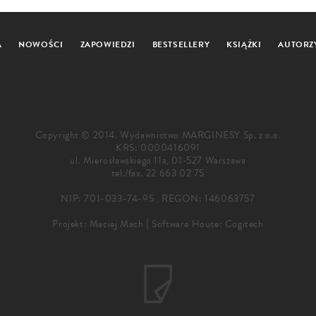
A
NOWOŚCI
ZAPOWIEDZI
BESTSELLERY
KSIĄŻKI
AUTORZ
Copyright © 2014. Wydawnictwo MARGINESY Sp. z o.o.
KRS: 0000416091
ul. Mierosławskiego 11a, 01-527 Warszawa
tel./fax.
22 663 02 75
NIP: 701-033-74-95 , REGON: 146063757
Projekt:
Maciej Mach
|
Software House: Cogitech