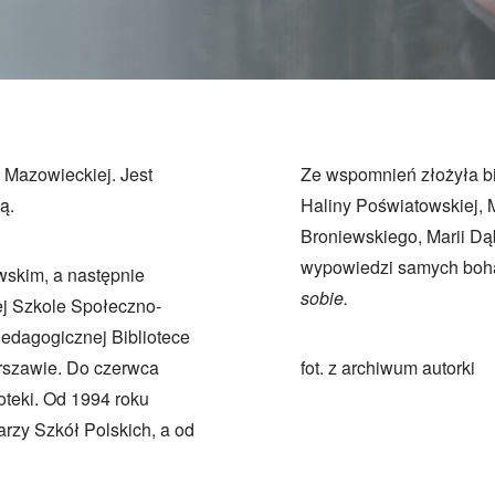
 Mazowieckiej. Jest
Ze wspomnień złożyła bi
ą.
Haliny Poświatowskiej, 
Broniewskiego, Marii Dąb
wypowiedzi samych boha
wskim, a następnie
sobie.
j Szkole Społeczno-
edagogicznej Bibliotece
rszawie. Do czerwca
fot. z archiwum autorki
ioteki. Od 1994 roku
arzy Szkół Polskich, a od