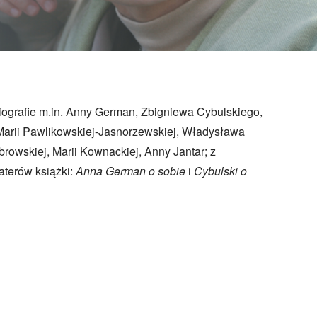
ografie m.in. Anny German, Zbigniewa Cybulskiego,
Marii Pawlikowskiej-Jasnorzewskiej, Władysława
rowskiej, Marii Kownackiej, Anny Jantar; z
terów książki:
Anna German o sobie
i
Cybulski o