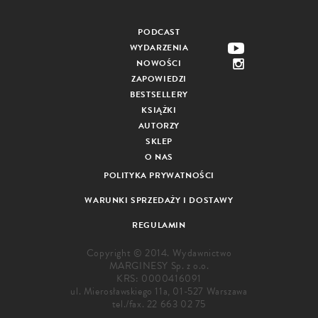
PODCAST
WYDARZENIA
NOWOŚCI
ZAPOWIEDZI
BESTSELLERY
KSIĄŻKI
AUTORZY
SKLEP
O NAS
POLITYKA PRYWATNOŚCI
WARUNKI SPRZEDAŻY I DOSTAWY
REGULAMIN
Copyright © 2014. Wydawnictwo
MARGINESY Sp. z o.o.
KRS: 0000416091
ul. Mierosławskiego 11a, 01-527 Warszawa
tel./fax.
22 663 02 75