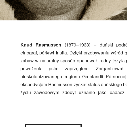
Knud Rasmussen
(1879–1933) – duński podróż
otrzymanie tytułu doktora honoris causa U
etnograf, półkrwi Inuita. Dzięki przebywaniu wśród 
roku oraz Uniwersytetu w Edynburgu w 1927 roku.
zabaw w naturalny sposób opanował trudny język gr
światowym autorytetem w kwestiach grenlandzkich
powożenia psim zaprzęgiem. Zorganizowa
wskutek infekcji żołądkowej, której nabawił się pod
nieskolonizowanego regionu Grenlandii Północnej
ekspedycjom Rasmussen zyskał status duńskiego b
życiu zawodowym zdobył uznanie jako badacz i