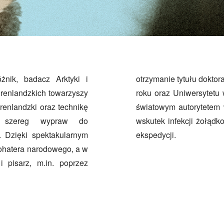
nik, badacz Arktyki i
niwersytetu Kopenhaskiego w 1924
grenlandzkich towarzyszy
 Był niekwestionowanym
enlandzki oraz technikę
. Zmarł niespodziewanie
ł szereg wypraw do
czas ostatniej ze swoich
. Dzięki spektakularnym
ekspedycji.
ohatera narodowego, a w
 pisarz, m.in. poprzez