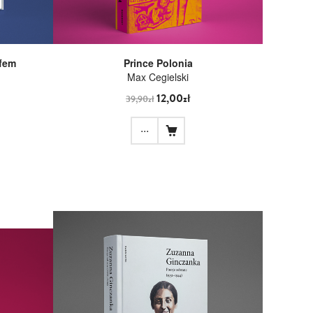
afem
Prince Polonia
Max Cegielski
12,00zł
39,90zł
...