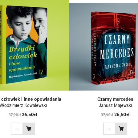
 człowiek i inne opowiadania
Czarny mercedes
Włodzimierz Kowalewski
Janusz Majewski
26,50zł
26,50zł
37,90zł
37,90zł
...
...