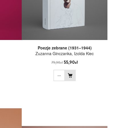
Poezje zebrane (1931–1944)
Zuzanna Ginczanka
,
Izolda Kiec
55,90zł
79,90zł
...