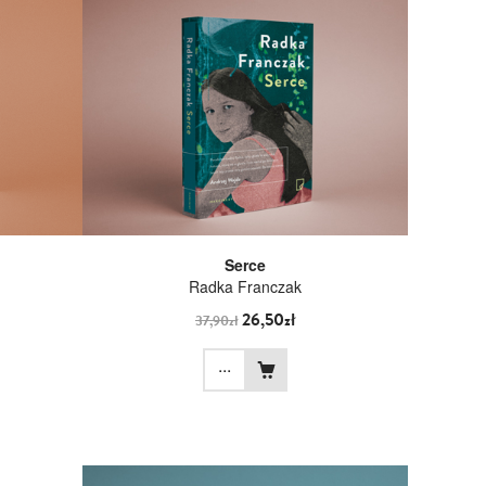
Serce
Radka Franczak
26,50zł
37,90zł
...