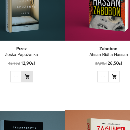
Przez
Zabobon
Zośka Papużanka
Ahsan Ridha Hassan
12,90zł
26,50zł
42,90zł
37,90zł
...
...