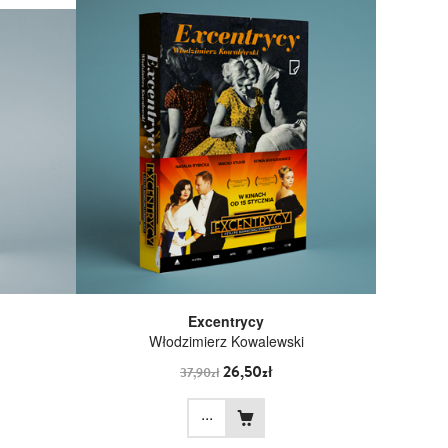
Excentrycy
Włodzimierz Kowalewski
26,50zł
37,90zł
...