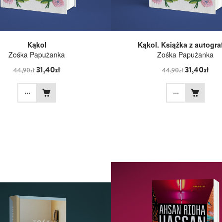
Kąkol
Kąkol. Książka z autogr
Zośka Papużanka
Zośka Papużanka
31,40zł
31,40zł
44,90zł
44,90zł
...
...