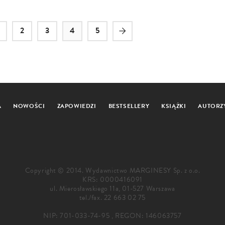
2
3
4
5
A
NOWOŚCI
ZAPOWIEDZI
BESTSELLERY
KSIĄŻKI
AUTORZ
Copyright © 2014. Wydawnictwo MARGINESY Sp. z o.o.
KRS: 0000416091
ul. Mierosławskiego 11a, 01-527 Warszawa
tel./fax.
22 663 02 75
NIP: 701-033-74-95 , REGON: 146063757