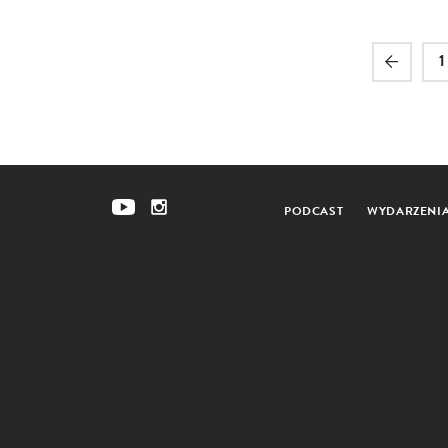
1
PODCAST
WYDARZENI