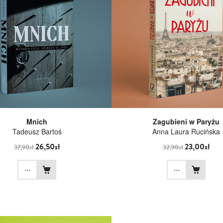
Mnich
Zagubieni w Paryżu
Tadeusz Bartoś
Anna Laura Rucińska
26,50zł
23,00zł
37,90zł
32,90zł
...
...