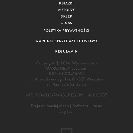
KSIĄŻKI
AUTORZY
SKLEP
O NAS
POLITYKA PRYWATNOŚCI
WARUNKI SPRZEDAŻY I DOSTAWY
REGULAMIN
Copyright © 2014. Wydawnictwo
MARGINESY Sp. z o.o.
KRS: 0000416091
ul. Mierosławskiego 11a, 01-527 Warszawa
tel./fax.
22 663 02 75
NIP: 701-033-74-95 , REGON: 146063757
Projekt:
Maciej Mach
|
Software House:
Cogitech