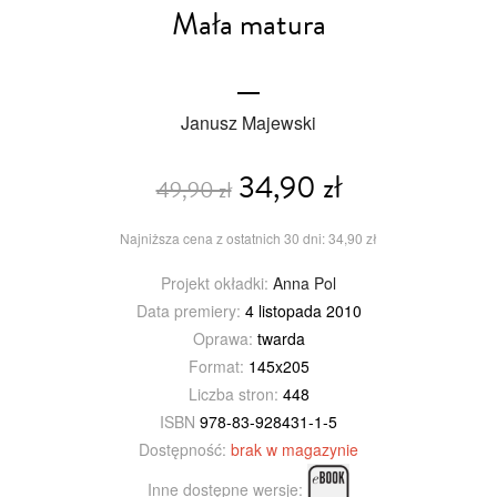
Mała matura
Janusz Majewski
34,90 zł
49,90 zł
Najniższa cena z ostatnich 30 dni: 34,90 zł
Projekt okładki:
Anna Pol
Data premiery:
4 listopada 2010
Oprawa:
twarda
Format:
145x205
Liczba stron:
448
ISBN
978-83-928431-1-5
Dostępność:
brak w magazynie
Inne dostępne wersje: