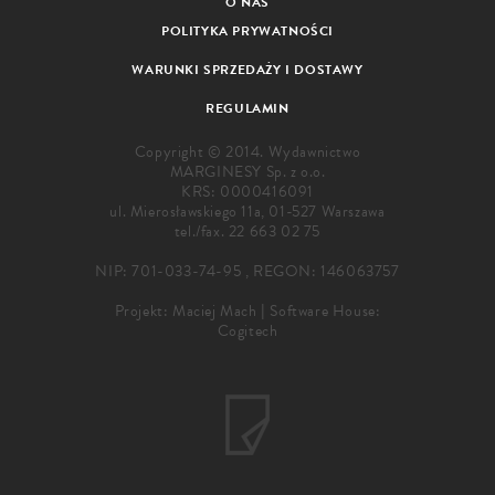
O NAS
POLITYKA PRYWATNOŚCI
WARUNKI SPRZEDAŻY I DOSTAWY
REGULAMIN
Copyright © 2014. Wydawnictwo
MARGINESY Sp. z o.o.
KRS: 0000416091
ul. Mierosławskiego 11a, 01-527 Warszawa
tel./fax.
22 663 02 75
NIP: 701-033-74-95 , REGON: 146063757
Projekt:
Maciej Mach
|
Software House:
Cogitech