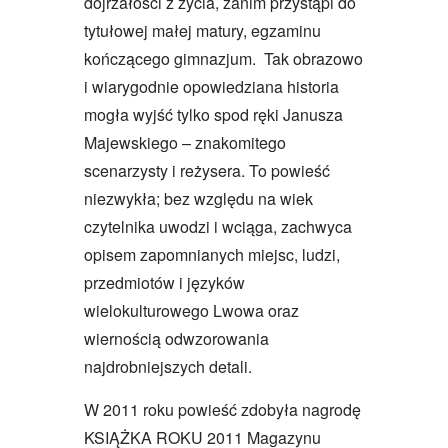
dojrzałości z życia, zanim przystąpi do
tytułowej małej matury, egzaminu
kończącego gimnazjum. Tak obrazowo
i wiarygodnie opowiedziana historia
mogła wyjść tylko spod ręki Janusza
Majewskiego – znakomitego
scenarzysty i reżysera. To powieść
niezwykła; bez względu na wiek
czytelnika uwodzi i wciąga, zachwyca
opisem zapomnianych miejsc, ludzi,
przedmiotów i języków
wielokulturowego Lwowa oraz
wiernością odwzorowania
najdrobniejszych detali.
W 2011 roku powieść zdobyła nagrodę
KSIĄŻKA ROKU 2011 Magazynu