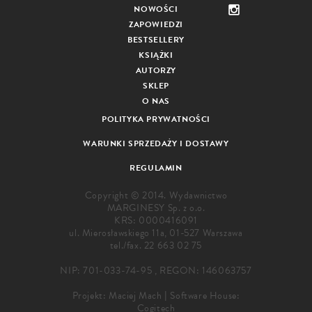
NOWOŚCI
ZAPOWIEDZI
BESTSELLERY
KSIĄŻKI
AUTORZY
SKLEP
O NAS
POLITYKA PRYWATNOŚCI
WARUNKI SPRZEDAŻY I DOSTAWY
REGULAMIN
Copyright © 2014. Wydawnictwo
MARGINESY Sp. z o.o.
KRS: 0000416091
ul. Mierosławskiego 11a, 01-527 Warszawa
tel./fax.
22 663 02 75
NIP: 701-033-74-95 , REGON: 146063757
Projekt:
Maciej Mach
|
Software House:
Cogitech