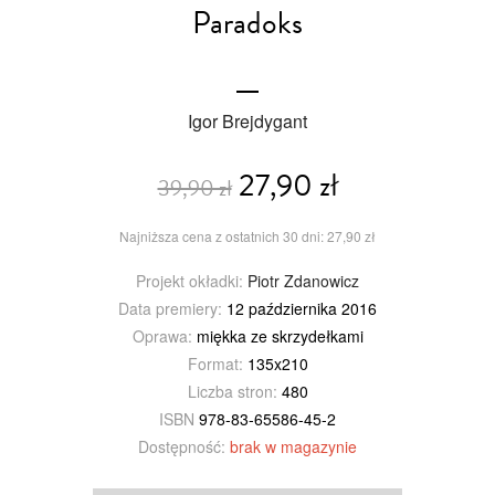
Paradoks
Igor Brejdygant
27,90 zł
39,90 zł
Najniższa cena z ostatnich 30 dni: 27,90 zł
Projekt okładki:
Piotr Zdanowicz
Data premiery:
12 października 2016
Oprawa:
miękka ze skrzydełkami
Format:
135x210
Liczba stron:
480
ISBN
978-83-65586-45-2
Dostępność:
brak w magazynie