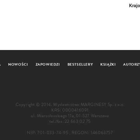
Kraj
A
NOWOŚCI
ZAPOWIEDZI
BESTSELLERY
KSIĄŻKI
AUTORZ
Copyright © 2014. Wydawnictwo MARGINESY Sp. z o.o.
KRS: 0000416091
ul. Mierosławskiego 11a, 01-527 Warszawa
tel./fax.
22 663 02 75
NIP: 701-033-74-95 , REGON: 146063757