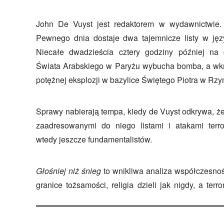
John De Vuyst jest redaktorem w wydawnictwie. S
Pewnego dnia dostaje dwa tajemnicze listy w języ
Niecałe dwadzieścia cztery godziny później na d
Świata Arabskiego w Paryżu wybucha bomba, a wkr
potężnej eksplozji w bazylice Świętego Piotra w Rzy
Sprawy nabierają tempa, kiedy de Vuyst odkrywa, że
zaadresowanymi do niego listami i atakami terro
wtedy jeszcze fundamentalistów.
Głośniej niż śnieg
to wnikliwa analiza współczesnośc
granice tożsamości, religia dzieli jak nigdy, a ter