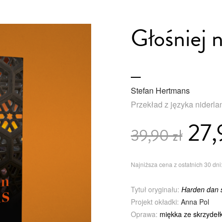
Głośniej n
Stefan Hertmans
Przekład z języka niderl
27,
39,90 zł
Najniższa cena z ostatnich 30 dni:
Tytuł oryginału:
Harden dan
Projekt okładki:
Anna Pol
Oprawa:
miękka ze skrzydeł