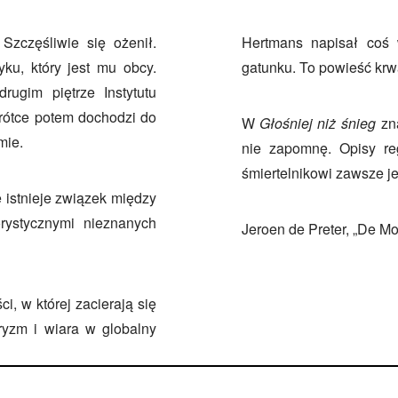
zczęśliwie się ożenił.
Hertmans napisał coś w
ku, który jest mu obcy.
gatunku. To powieść krw
rugim piętrze Instytutu
ótce potem dochodzi do
W
Głośniej niż śnieg
zna
mie.
nie zapomnę. Opisy re
śmiertelnikowi zawsze j
 istnieje związek między
rystycznymi nieznanych
Jeroen de Preter, „De M
i, w której zacierają się
roryzm i wiara w globalny