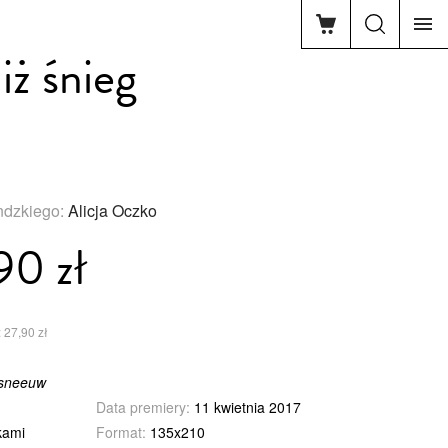
iż śnieg
andzkiego:
Alicja Oczko
90 zł
 27,90 zł
 sneeuw
Data premiery:
11 kwietnia 2017
kami
Format:
135x210