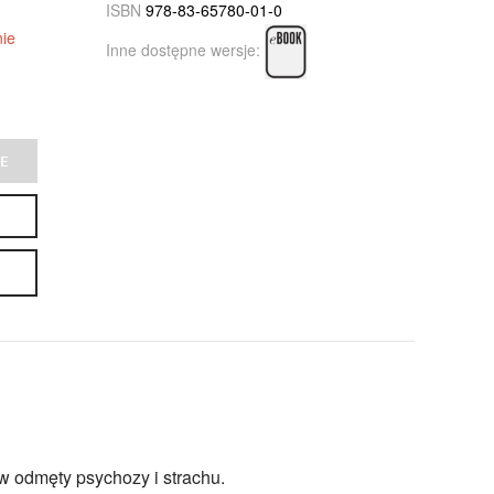
ISBN
978-83-65780-01-0
ie
Inne dostępne wersje:
E
w odmęty psychozy i strachu.