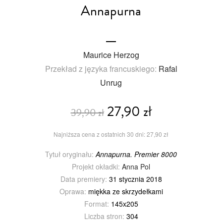
Annapurna
Maurice Herzog
Przekład z języka francuskiego:
Rafal
Unrug
27,90 zł
39,90 zł
Najniższa cena z ostatnich 30 dni: 27,90 zł
Tytuł oryginału:
Annapurna. Premier 8000
Projekt okładki:
Anna Pol
Data premiery:
31 stycznia 2018
Oprawa:
miękka ze skrzydełkami
Format:
145x205
Liczba stron:
304