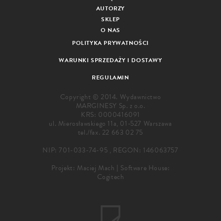
AUTORZY
SKLEP
O NAS
POLITYKA PRYWATNOŚCI
WARUNKI SPRZEDAŻY I DOSTAWY
REGULAMIN
Copyright © 2014. Wydawnictwo
MARGINESY Sp. z o.o.
KRS: 0000416091
ul. Mierosławskiego 11a, 01-527 Warszawa
tel./fax.
22 663 02 75
NIP: 701-033-74-95 , REGON: 146063757
Projekt:
Maciej Mach
|
Software House:
Cogitech