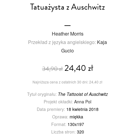
Tatuażysta z Auschwitz
Heather Morris
Przekład z języka angielskiego:
Kaja
Gucio
24,40 zł
34,90 zł
Najniższa cena z ostatnich 30 dni: 24,40 zł
Tytuł oryginału:
The Tattooist of Auschwitz
Projekt okładki:
Anna Pol
Data premiery:
18 kwietnia 2018
Oprawa:
miękka
Format:
130x197
Liczba stron:
320