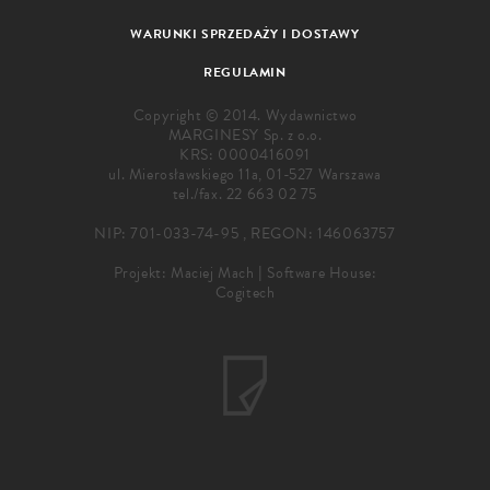
WARUNKI SPRZEDAŻY I DOSTAWY
REGULAMIN
Copyright © 2014. Wydawnictwo
MARGINESY Sp. z o.o.
KRS: 0000416091
ul. Mierosławskiego 11a, 01-527 Warszawa
tel./fax.
22 663 02 75
NIP: 701-033-74-95 , REGON: 146063757
Projekt:
Maciej Mach
|
Software House:
Cogitech