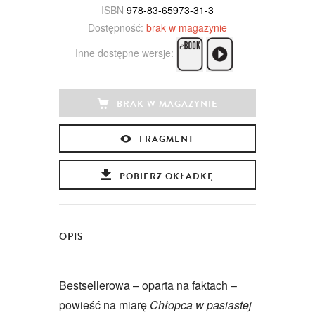
ISBN
978-83-65973-31-3
Dostępność:
brak w magazynie
Inne dostępne wersje:
BRAK W MAGAZYNIE
FRAGMENT
POBIERZ OKŁADKĘ
OPIS
Bestsellerowa – oparta na faktach –
powieść na miarę
Chłopca w pasiastej