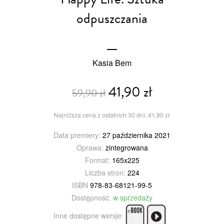
odpuszczania
Kasia Bem
41,90 zł
59,90 zł
Najniższa cena z ostatnich 30 dni: 41,90 zł
Data premiery:
27 października 2021
Oprawa:
zintegrowana
Format:
165x225
Liczba stron:
224
ISBN
978-83-68121-99-5
Dostępność:
w sprzedaży
Inne dostępne wersje: