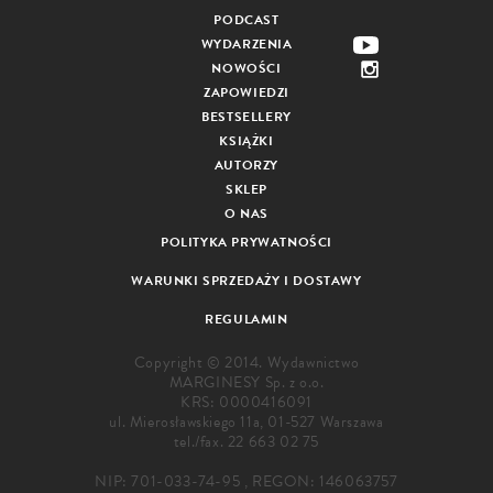
PODCAST
WYDARZENIA
NOWOŚCI
ZAPOWIEDZI
BESTSELLERY
KSIĄŻKI
AUTORZY
SKLEP
O NAS
POLITYKA PRYWATNOŚCI
WARUNKI SPRZEDAŻY I DOSTAWY
REGULAMIN
Copyright © 2014. Wydawnictwo
MARGINESY Sp. z o.o.
KRS: 0000416091
ul. Mierosławskiego 11a, 01-527 Warszawa
tel./fax.
22 663 02 75
NIP: 701-033-74-95 , REGON: 146063757