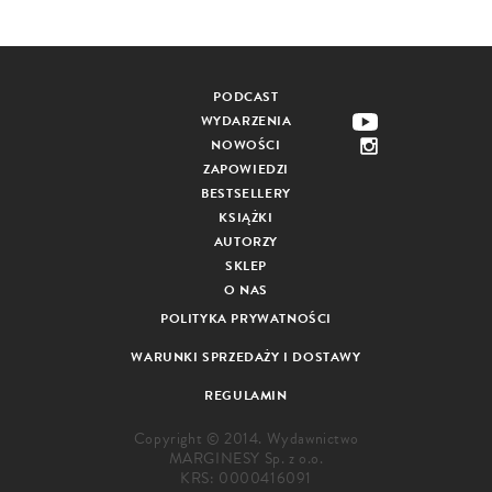
PODCAST
WYDARZENIA
NOWOŚCI
ZAPOWIEDZI
BESTSELLERY
KSIĄŻKI
AUTORZY
SKLEP
O NAS
POLITYKA PRYWATNOŚCI
WARUNKI SPRZEDAŻY I DOSTAWY
REGULAMIN
Copyright © 2014. Wydawnictwo
MARGINESY Sp. z o.o.
KRS: 0000416091