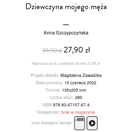
Dziewczyna mojego męża
Anna Szczypczyńska
27,90 zł
39,90 zł
Najniższa cena z ostatnich 30 dni: 27,90 zł
Projekt okładki:
Magdalena Zawadzka
Data premiery:
15 czerwca 2022
Format:
135x205 mm
Liczba stron:
280
ISBN
978-83-67157-67-4
Dostępność:
brak w magazynie
Inne dostępne wersje: