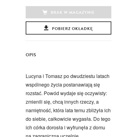
BRAK W MAGAZYNIE
POBIERZ OKŁADKĘ
OPIS
Lucyna i Tomasz po dwudziestu latach
wspólnego życia postanawiają się
rozstać. Powód wydaje się oczywisty:
zmienili się, chcą innych rzeczy, a
namiętność, która lata temu zbliżyła ich
do siebie, całkowicie wygasła. Do tego
ich córka dorosła i wyfrunęła z domu
na zagraniczną uczelnię.