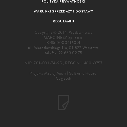
POLITYKA PRYWATNOŚCI
WARUNKI SPRZEDAŻY I DOSTAWY
REGULAMIN
Copyright © 2014. Wydawnictwo
MARGINESY Sp. z o.o.
KRS: 0000416091
ul. Mierosławskiego 11a, 01-527 Warszawa
tel./fax.
22 663 02 75
NIP: 701-033-74-95 , REGON: 146063757
Projekt:
Maciej Mach
|
Software House:
Cogitech