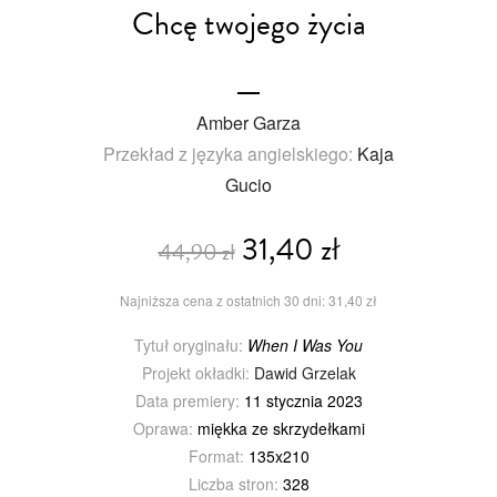
Chcę twojego życia
Amber Garza
Przekład z języka angielskiego:
Kaja
Gucio
31,40 zł
44,90 zł
Najniższa cena z ostatnich 30 dni: 31,40 zł
Tytuł oryginału:
When I Was You
Projekt okładki:
Dawid Grzelak
Data premiery:
11 stycznia 2023
Oprawa:
miękka ze skrzydełkami
Format:
135x210
Liczba stron:
328