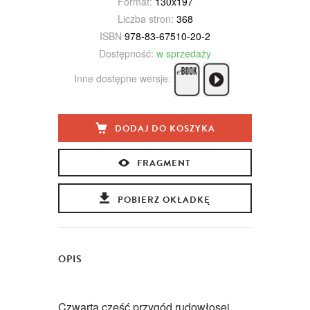
Format:
130x197
Liczba stron:
368
ISBN
978-83-67510-20-2
Dostępność:
w sprzedaży
Inne dostępne wersje:
DODAJ DO KOSZYKA
FRAGMENT
POBIERZ OKŁADKĘ
OPIS
Czwarta część przygód rudowłosej