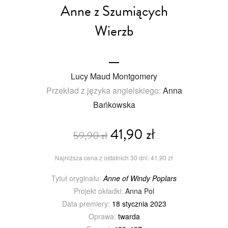
Anne z Szumiących
Wierzb
Lucy Maud Montgomery
Przekład z języka angielskiego:
Anna
Bańkowska
41,90 zł
59,90 zł
Najniższa cena z ostatnich 30 dni: 41,90 zł
Tytuł oryginału:
Anne of Windy Poplars
Projekt okładki:
Anna Pol
Data premiery:
18 stycznia 2023
Oprawa:
twarda