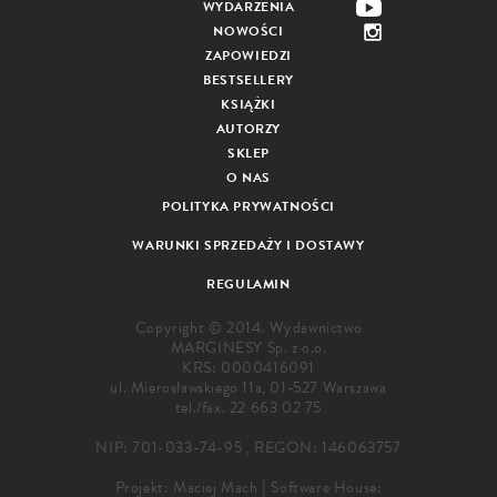
WYDARZENIA
NOWOŚCI
ZAPOWIEDZI
BESTSELLERY
KSIĄŻKI
AUTORZY
SKLEP
O NAS
POLITYKA PRYWATNOŚCI
WARUNKI SPRZEDAŻY I DOSTAWY
REGULAMIN
Copyright © 2014. Wydawnictwo
MARGINESY Sp. z o.o.
KRS: 0000416091
ul. Mierosławskiego 11a, 01-527 Warszawa
tel./fax.
22 663 02 75
NIP: 701-033-74-95 , REGON: 146063757
Projekt:
Maciej Mach
|
Software House: