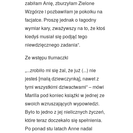
zabiłam Anię, zburzyłam Zielone
Wzgórze i pozbawiłam je pokoiku na
facjatce. Proszę jednak o łagodny
wymiar kary, zważywszy na to, że ktoś
kiedyś musiał się podjąć tego
niewdzięcznego zadania”.
Ze wstępu tłumaczki
„...zrobiło mi się żal, że już (...) nie
jesteś [małą dziewczynką], nawet z
tymi wszystkimi dziwactwami” – mówi
Marilla pod koniec książki w jednej ze
swoich wzruszających wypowiedzi.
Było to jedno z jej nielicznych życzeń,
które teraz doczekało się spełnienia.
Po ponad stu latach Anne nadal