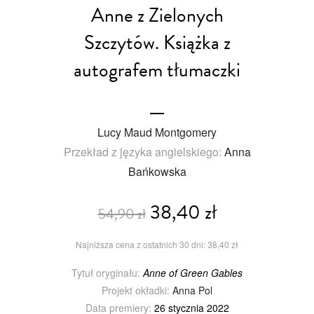
Anne z Zielonych
Szczytów. Książka z
autografem tłumaczki
Lucy Maud Montgomery
Przekład z języka angielskiego:
Anna
Bańkowska
38,40 zł
54,90 zł
Najniższa cena z ostatnich 30 dni: 38,40 zł
Tytuł oryginału:
Anne of Green Gables
Projekt okładki:
Anna Pol
Data premiery:
26 stycznia 2022