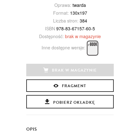
Oprawa:
twarda
Format:
130x197
Liczba stron:
384
ISBN
978-83-67157-60-5
Dostępność:
brak w magazynie
Inne dostępne wersje:
BRAK W MAGAZYNIE
FRAGMENT
POBIERZ OKŁADKĘ
OPIS