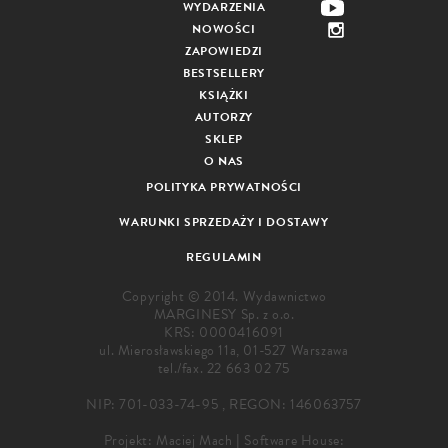
WYDARZENIA
NOWOŚCI
ZAPOWIEDZI
BESTSELLERY
KSIĄŻKI
AUTORZY
SKLEP
O NAS
POLITYKA PRYWATNOŚCI
WARUNKI SPRZEDAŻY I DOSTAWY
REGULAMIN
Copyright © 2014. Wydawnictwo
MARGINESY Sp. z o.o.
KRS: 0000416091
ul. Mierosławskiego 11a, 01-527 Warszawa
tel./fax.
22 663 02 75
NIP: 701-033-74-95 , REGON: 146063757
Projekt:
Maciej Mach
|
Software House: