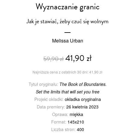
Wyznaczanie granic
Jak je stawiać, żeby czuć się wolnym
Melissa Urban
41,90 zł
59,90 zł
Najniższa cena z ostatnich 30 dni: 41,90 zł
Tytuł oryginału:
The Book of Boundaries.
Set the limits that will set you free
Projekt okładki:
okładka oryginalna
Data premiery:
26 kwietnia 2023
Oprawa:
miękka
Format:
145x210
Liczba stron:
400