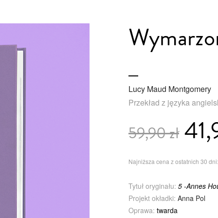
Wymarzo
Lucy Maud Montgomery
Przekład z języka angiel
41,
59,90 zł
Najniższa cena z ostatnich 30 dni:
Tytuł oryginału:
5 -Annes Ho
Projekt okładki:
Anna Pol
Oprawa:
twarda