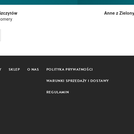
Szczytów
Anne z Zielon
gomery
Y
SKLEP
O NAS
POLITYKA PRYWATNOŚCI
WARUNKI SPRZEDAŻY I DOSTAWY
REGULAMIN