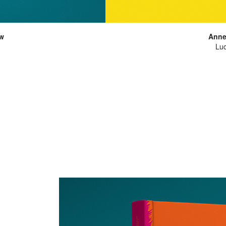
ów
Anne
Lu