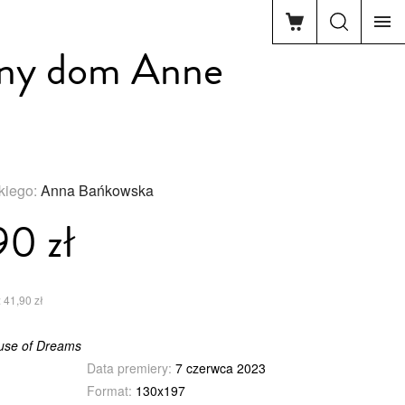
ny dom Anne
skiego:
Anna Bańkowska
90 zł
 41,90 zł
use of Dreams
Data premiery:
7 czerwca 2023
Format:
130x197