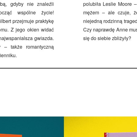
bą, gdyby nie znaleźli
polubiła Leslie Moore –
ocząć wspólne życie!
mężem – ale czuje, że
lbert przejmuje praktykę
niejedną rodzinną traged
mu. Z jego okien widać
Czy naprawdę Anne musi 
 najwspanialsza gwiazda.
się do siebie zbliżyły?
cy – także romantyczną
ienniku.