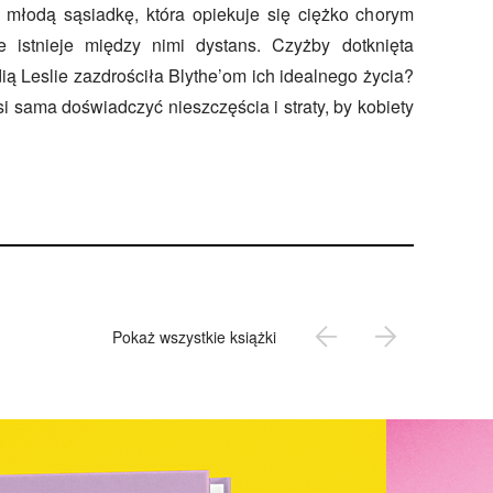
 młodą sąsiadkę, która opiekuje się ciężko chorym
 istnieje między nimi dystans. Czyżby dotknięta
ią Leslie zazdrościła Blythe’om ich idealnego życia?
sama doświadczyć nieszczęścia i straty, by kobiety
Pokaż wszystkie książki