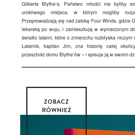
Gilberta Blythe’a. Państwo młodzi nie byliby so
urokliwego miejsca, w którym mogliby rozp
Przeprowadzają się nad zatokę Four Winds, gdzie Gi
lekarską po wuju, i zamieszkują w wymarzonym do
światło latarni, które o zmierzchu rozbłyska niczym
Latarnik, kapitan Jim, zna historię całej okoli
przeszłość domu Blythe’ów – i spisuje ją w swoim dz
ZOBACZ
RÓWNIEŻ