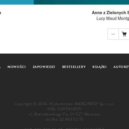
u
Anne z Zielonych 
Lucy Maud Mont
...
A
NOWOŚCI
ZAPOWIEDZI
BESTSELLERY
KSIĄŻKI
AUTORZ
Copyright © 2014. Wydawnictwo MARGINESY Sp. z o.o.
KRS: 0000416091
ul. Mierosławskiego 11a, 01-527 Warszawa
tel./fax.
22 663 02 75