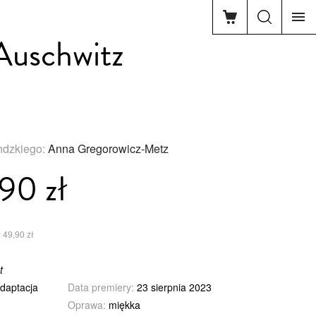
 Auschwitz
andzkiego:
Anna Gregorowicz-Metz
90 zł
 49,90 zł
t
adaptacja
Data premiery:
23 sierpnia 2023
Oprawa:
miękka