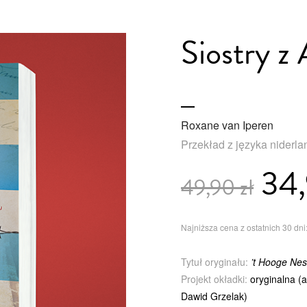
Siostry z
Roxane van Iperen
Przekład z języka niderl
34,
49,90 zł
Najniższa cena z ostatnich 30 dni:
Tytuł oryginału:
’t Hooge Nes
Projekt okładki:
oryginalna (
Dawid Grzelak)