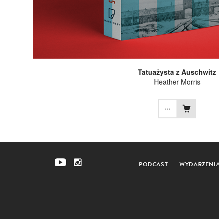
Tatuażysta z Auschwitz
Heather Morris
...
PODCAST
WYDARZENI