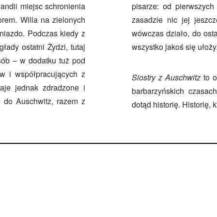
andii miejsc schronienia
pisarze: od pierwszych 
orem. Willa na zielonych
zasadzie nic jej jeszc
iazdo. Podczas kiedy z
wówczas działo, do osta
ady ostatni Żydzi, tutaj
wszystko jakoś się ułoży
osób – w dodatku tuż pod
ów i współpracujących z
Siostry z Auschwitz
to o
aje jednak zdradzone i
barbarzyńskich czasach
em do Auschwitz, razem z
dotąd historię. Historię