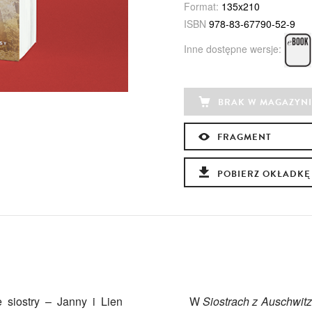
Format:
135x210
ISBN
978-83-67790-52-9
Inne dostępne wersje:
BRAK W MAGAZYNI
FRAGMENT
POBIERZ OKŁADKĘ
 siostry – Janny i Lien
W
Siostrach z Auschwitz