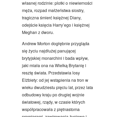
własnej rodzinie: plotki o niewierności
męża, rozpad małżeństwa siostry,
tragiczna śmierć księżnej Diany,
odejście księcia Harry’ego i księżnej
Meghan z dworu.
Andrew Morton dogłębnie przygląda
się życiu najdłużej panującej
brytyjskiej monarchini i bada wpływ,
jaki miała ona na Wielką Brytanię i
resztę świata. Przedstawia losy
Elżbiety: od jej wstąpienia na tron w
wieku dwudziestu pięciu lat, przez lata
odbudowy kraju po drugiej wojnie
światowej, rządy, w czasie których
współpracowała z piętnastoma
premierami, zawirowania życiowe i