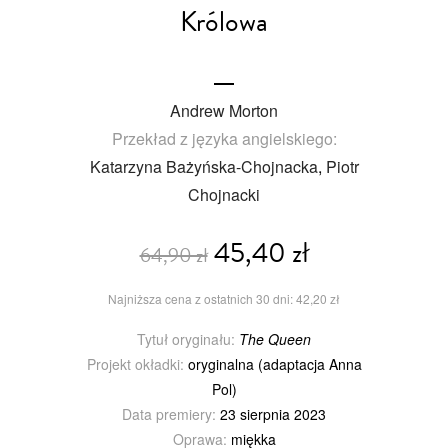
Królowa
Andrew Morton
Przekład z języka angielskiego:
Katarzyna Bażyńska-Chojnacka
,
Piotr
Chojnacki
45,40 zł
64,90 zł
Najniższa cena z ostatnich 30 dni: 42,20 zł
Tytuł oryginału:
The Queen
Projekt okładki:
oryginalna (adaptacja Anna
Pol)
Data premiery:
23 sierpnia 2023
Oprawa:
miękka