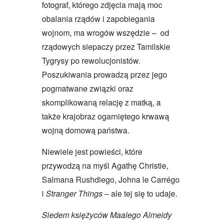
fotograf, którego zdjęcia mają moc
obalania rządów i zapobiegania
wojnom, ma wrogów wszędzie – od
rządowych siepaczy przez Tamilskie
Tygrysy po rewolucjonistów.
Poszukiwania prowadzą przez jego
pogmatwane związki oraz
skomplikowaną relację z matką, a
także krajobraz ogarniętego krwawą
wojną domową państwa.
Niewiele jest powieści, które
przywodzą na myśl Agathę Christie,
Salmana Rushdiego, Johna le Carrégo
i
Stranger Things
– ale tej się to udaje.
Siedem księżyców Maalego Almeidy