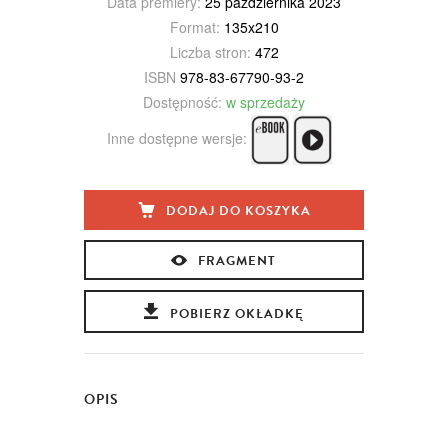
Data premiery:
25 października 2023
Format:
135x210
Liczba stron:
472
ISBN
978-83-67790-93-2
Dostępność:
w sprzedaży
Inne dostępne wersje:
DODAJ DO KOSZYKA
FRAGMENT
POBIERZ OKŁADKĘ
OPIS